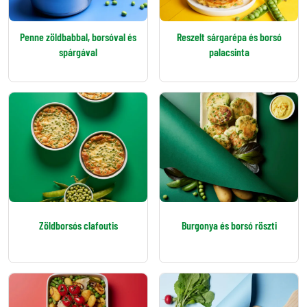
Penne zöldbabbal, borsóval és
Reszelt sárgarépa és borsó
spárgával
palacsinta
Zöldborsós clafoutis
Burgonya és borsó röszti