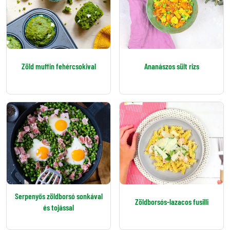
Zöld muffin fehércsokival
Ananászos sült rizs
Serpenyős zöldborsó sonkával
Zöldborsós-lazacos fusilli
és tojással