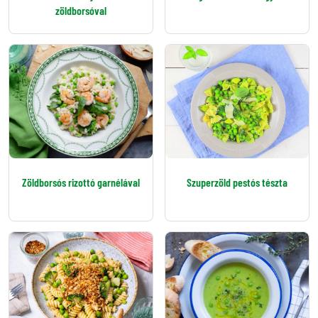
zöldborsóval
Zöldborsós rizottó garnélával
Szuperzöld pestós tészta