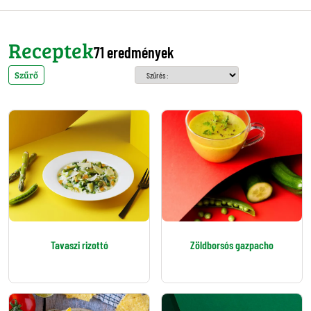
Receptek
71 eredmények
Szűrő
Tavaszi rizottó
Zöldborsós gazpacho