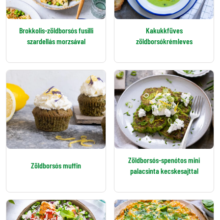
Brokkolis-zöldborsós fusilli
Kakukkfüves
szardellás morzsával
zöldborsókrémleves
Zöldborsós-spenótos mini
Zöldborsós muffin
palacsinta kecskesajttal