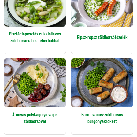
Pisztáciapesztós cukkinileves
Ripsz-ropsz zöldborsófőzelék
zöldborsóval és fehérbabbal
Áfonyás pulykagolyó vajas
Parmezános-zöldborsós
zöldborsóval
burgonyakrokett