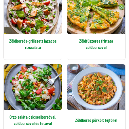
Zöldborsós-grillezett lazacos
Zöldfűszeres frittata
rizssaláta
zöldborsóval
Orzo saláta csicseriborsóval,
Zöldborsó pörkölt tejföllel
zöldborsóval és fetával