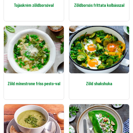
Tojáskrém zöldborsóval
Zöldborsós frittata kolbásszal
Zöld minestrone friss pesto-val
Zöld shakshuka