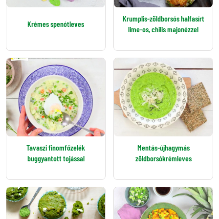
Krumplis-zöldborsós halfasírt
Krémes spenótleves
lime-os, chilis majonézzel
Tavaszi finomfőzelék
Mentás-újhagymás
buggyantott tojással
zöldborsókrémleves