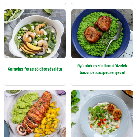
Gyömbéres zöldborsófőzelék
Garnélás-fetás zöldborsósaláta
baconos szűzpecsenyével