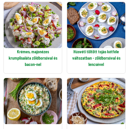
Krémes, majonézes
Húsvéti töltött tojás kétféle
krumplisaláta zöldborsóval és
változatban - zöldborsóval és
bacon-nel
lencsével