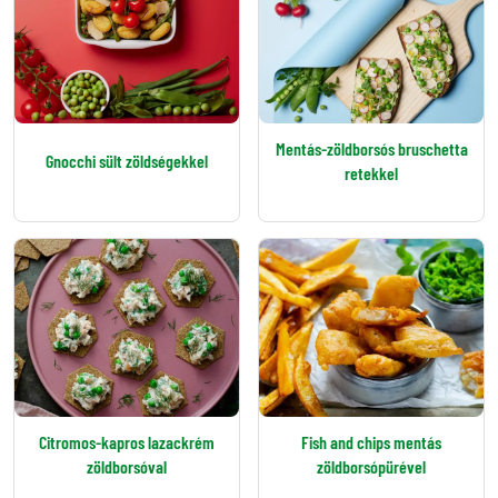
Mentás-zöldborsós bruschetta
Gnocchi sült zöldségekkel
retekkel
Citromos-kapros lazackrém
Fish and chips mentás
zöldborsóval
zöldborsópürével