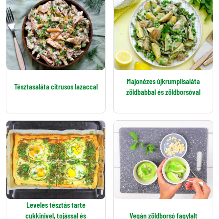
Majonézes újkrumplisaláta
Tésztasaláta citrusos lazaccal
zöldbabbal és zöldborsóval
Leveles tésztás tarte
cukkinivel, tojással és
Vegán zöldborsó fagylalt