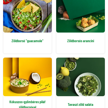
Zöldborsó "guacamole"
Zöldborsós arancini
Kókuszos-gyömbéres piláf
Tavaszi zöld saláta
zöldborsóval