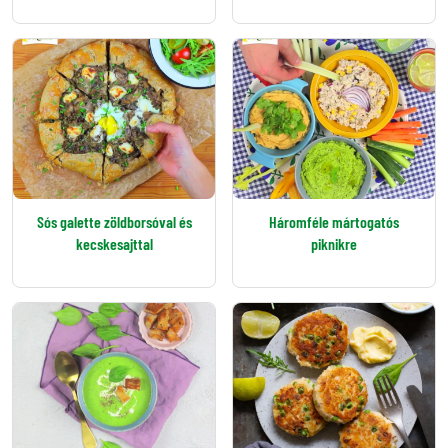
Sós galette zöldborsóval és
Háromféle mártogatós
kecskesajttal
piknikre