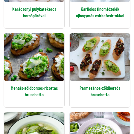
Karácsonyi pulykatekercs
Karfiolos finomfőzelék
borsópürével
újhagymás csirkefasírtokkal
Mentás-zöldborsós-ricottás
Parmezános-zöldborsós
bruschetta
bruschetta