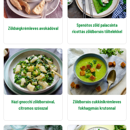
Spenótos zöld palacsinta
Zöldségkrémleves avokádóval
ricottás zöldborsós töltelékkel
Házi gnocchi zöldborsóval,
Zöldborsós cukkinikrémleves
citromos szósszal
fokhagymás krutonnal