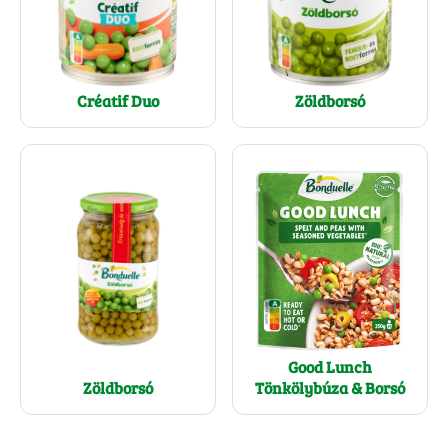
Créatif Duo
Zöldborsó
Good Lunch
Zöldborsó
Tönkölybúza & Borsó