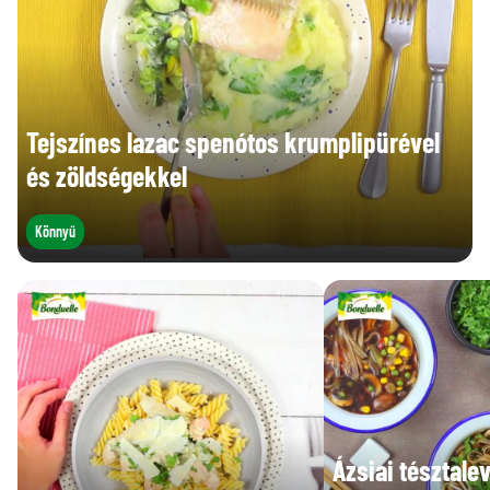
Tejszínes lazac spenótos krumplipürével
és zöldségekkel
Könnyű
Ázsiai tésztale