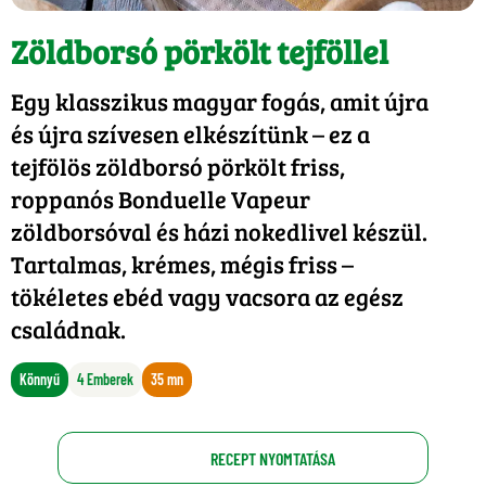
Zöldborsó pörkölt tejföllel
Egy klasszikus magyar fogás, amit újra
és újra szívesen elkészítünk – ez a
tejfölös zöldborsó pörkölt friss,
roppanós Bonduelle Vapeur
zöldborsóval és házi nokedlivel készül.
Tartalmas, krémes, mégis friss –
tökéletes ebéd vagy vacsora az egész
családnak.
Könnyű
4 Emberek
35 mn
RECEPT NYOMTATÁSA