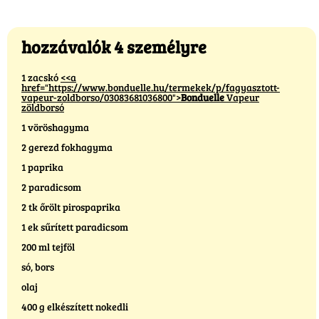
hozzávalók 4 személyre
1 zacskó
<<a
href="https://www.bonduelle.hu/termekek/p/fagyasztott-
vapeur-zoldborso/03083681036800">
Bonduelle
Vapeur
zöldborsó
1 vöröshagyma
2 gerezd fokhagyma
1 paprika
2 paradicsom
2 tk őrölt pirospaprika
1 ek sűrített paradicsom
200 ml tejföl
só, bors
olaj
400 g elkészített nokedli