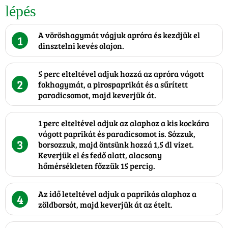
lépés
A vöröshagymát vágjuk apróra és kezdjük el
1
dinsztelni kevés olajon.
5 perc elteltével adjuk hozzá az apróra vágott
2
fokhagymát, a pirospaprikát és a sűrített
paradicsomot, majd keverjük át.
1 perc elteltével adjuk az alaphoz a kis kockára
vágott paprikát és paradicsomot is. Sózzuk,
3
borsozzuk, majd öntsünk hozzá 1,5 dl vizet.
Keverjük el és fedő alatt, alacsony
hőmérsékleten főzzük 15 percig.
Az idő leteltével adjuk a paprikás alaphoz a
4
zöldborsót, majd keverjük át az ételt.