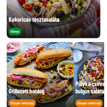
Kukoricás tésztasaláta
Könnyű
Pulyka csevap
Grillezett hotdog
bulgur salátáv
Közepes nehézségű
Közepes nehézségű