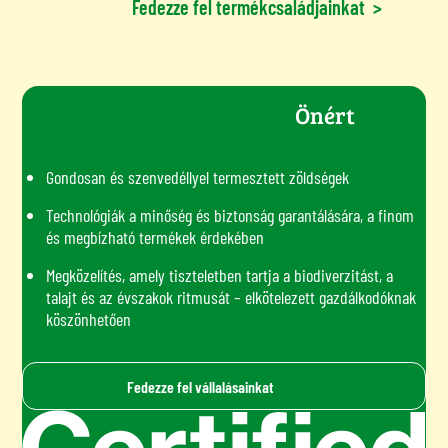
Fedezze fel termékcsaládjainkat
>
Elkötelezettségünk
Önért
Gondosan és szenvedéllyel termesztett zöldségek
Technológiák a minőség és biztonság garantálására, a finom
és megbízható termékek érdekében
Megközelítés, amely tiszteletben tartja a biodiverzitást, a
talajt és az évszakok ritmusát – elkötelezett gazdálkodóknak
köszönhetően
Fedezze fel vállalásainkat