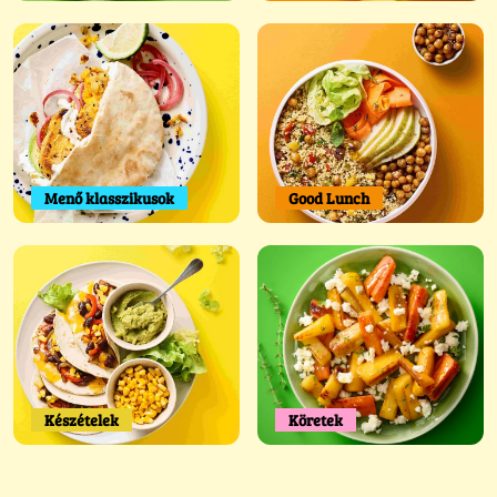
Menő klasszikusok
Good Lunch
Készételek
Köretek