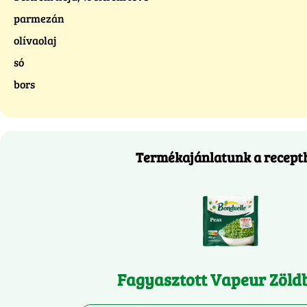
parmezán
olívaolaj
só
bors
Termékajánlatunk a recept
Fagyasztott Vapeur Zöld