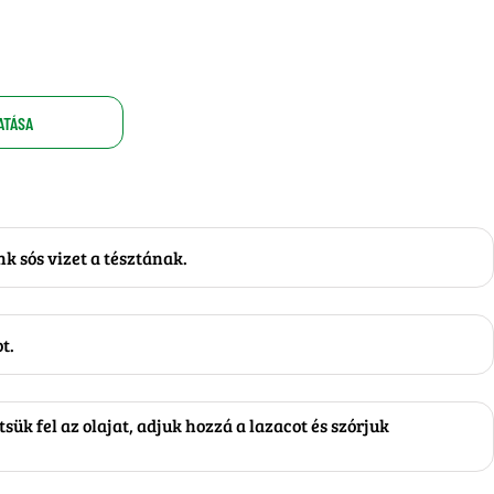
ATÁSA
k sós vizet a tésztának.
t.
ük fel az olajat, adjuk hozzá a lazacot és szórjuk