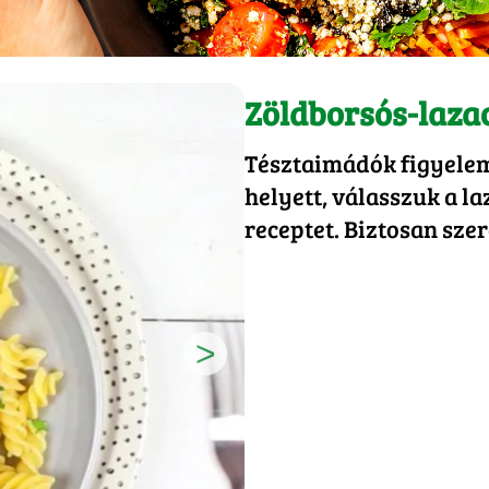
Zöldborsós-lazac
Tésztaimádók figyelem
helyett, válasszuk a la
receptet. Biztosan szer
>