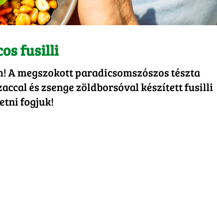
os fusilli
! A megszokott paradicsomszószos tészta
zaccal és zsenge zöldborsóval készített fusilli
etni fogjuk!