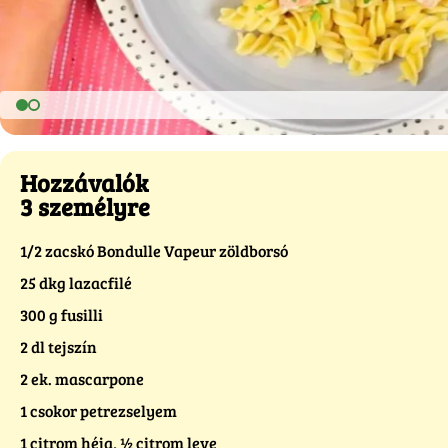
Hozzávalók
3 személyre
1/2 zacskó Bondulle Vapeur zöldborsó
25 dkg lazacfilé
300 g fusilli
2 dl tejszín
2 ek. mascarpone
1 csokor petrezselyem
1 citrom héja, ½ citrom leve