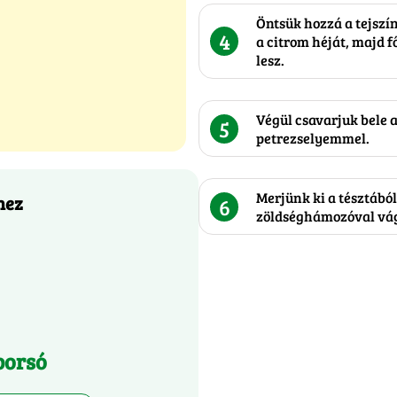
Öntsük hozzá a tejszín
4
a citrom héját, majd 
lesz.
Végül csavarjuk bele a
5
petrezselyemmel.
Merjünk ki a tésztából
hez
6
zöldséghámozóval vág
borsó