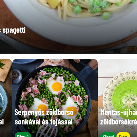
 spagetti
Serpenyős zöldborsó
Mentás-újh
el
sonkával és tojással
zöldborsókr
Könnyű
Könnyű
Gyors