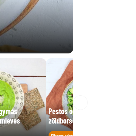
agymás
Pestos orecchiette
émleves
zöldborsóval és baconnel
Közepes nehézségű