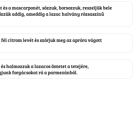
t és a mascarponét, sózzuk, borsozzuk, reszeljük bele
főzzük addig, ameddig a lazac halvány rózsaszínű
 fél citrom levét és szórjuk meg az apróra vágott
 és halmozzuk a lazacos öntetet a tetejére,
junk forgácsokat rá a parmezánból.