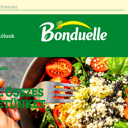
Keresés
Rólunk
silli
L ÖSSZES
ETÜNKET