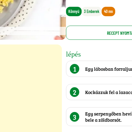
Könnyű
3 Emberek
40 mn
RECEPT NYOMT
lépés
1
Egy lábosban forraljun
2
Kockázzuk fel a lazaco
Egy serpenyőben hevíts
3
bele a zöldborsót.