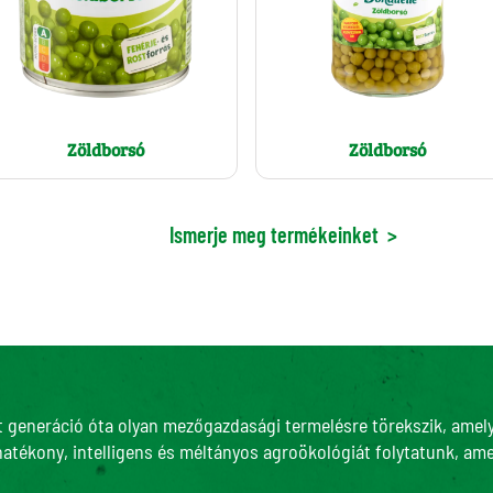
Zöldborsó
Zöldborsó
Ismerje meg termékeinket
>
t generáció óta olyan mezőgazdasági termelésre törekszik, amely 
hatékony, intelligens és méltányos agroökológiát folytatunk, ame