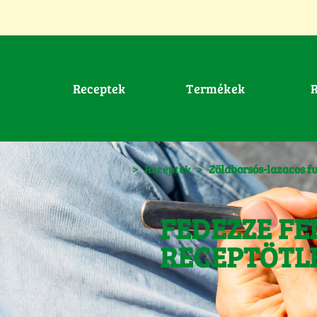
Receptek
Termékek
>
Receptek
>
Zöldborsós-lazacos fu
FEDEZZE FE
RECEPTÖTL