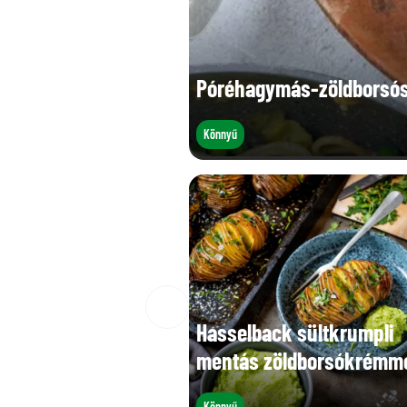
Póréhagymás-zöldborsós
Könnyű
Hasselback sültkrumpli
mentás zöldborsókrémm
Könnyű