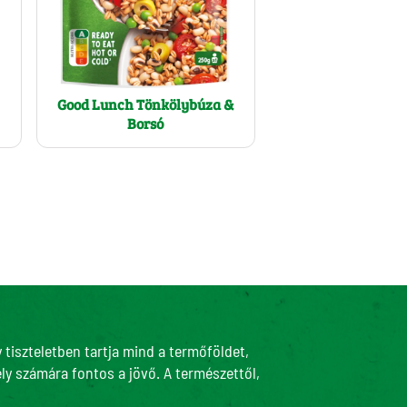
Good Lunch Tönkölybúza &
Borsó
tiszteletben tartja mind a termőföldet,
ly számára fontos a jövő. A természettől,