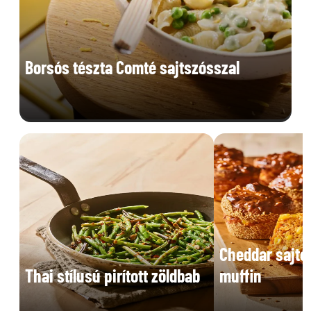
Borsós tészta Comté sajtszósszal
Cheddar sajto
Thai stílusú pirított zöldbab
muffin