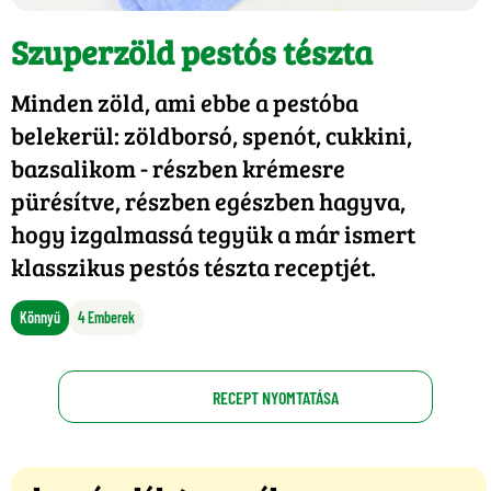
Szuperzöld pestós tészta
Minden zöld, ami ebbe a pestóba
belekerül: zöldborsó, spenót, cukkini,
bazsalikom - részben krémesre
pürésítve, részben egészben hagyva,
hogy izgalmassá tegyük a már ismert
klasszikus pestós tészta receptjét.
Könnyű
4 Emberek
RECEPT NYOMTATÁSA