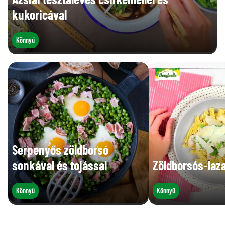
kukoricával
Könnyű
Serpenyős zöldborsó
sonkával és tojással
Zöldborsós-laza
Könnyű
Könnyű