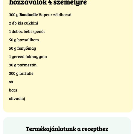
hozzávalók 4 személyre
300 g
Bonduelle
Vapeur zöldborsó
2 db kis cukkini
1 doboz bébi spenót
50 g bazsalikom
50 g fenyőmag
1 gerezd fokhagyma
30 g parmezán
300 g farfalle
só
bors
olívaolaj
Termékajánlatunk a recepthez