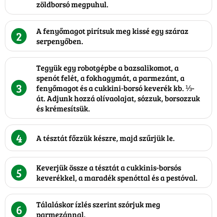
zöldborsó megpuhul.
A fenyőmagot pirítsuk meg kissé egy száraz
2
serpenyőben.
Tegyük egy robotgépbe a bazsalikomot, a
spenót felét, a fokhagymát, a parmezánt, a
3
fenyőmagot és a cukkini-borsó keverék kb. ⅓-
át. Adjunk hozzá olívaolajat, sózzuk, borsozzuk
és krémesítsük.
4
A tésztát főzzük készre, majd szűrjük le.
Keverjük össze a tésztát a cukkinis-borsós
5
keverékkel, a maradék spenóttal és a pestóval.
Tálaláskor ízlés szerint szórjuk meg
6
parmezánnal.