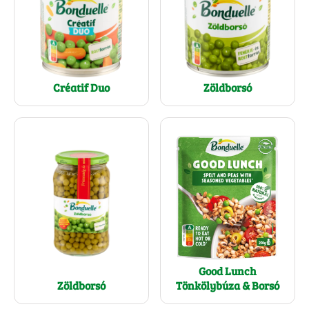
Créatif Duo
Zöldborsó
Good Lunch
Zöldborsó
Tönkölybúza & Borsó