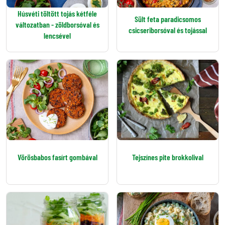
Húsvéti töltött tojás kétféle
Sült feta paradicsomos
változatban - zöldborsóval és
csicseriborsóval és tojással
lencsével
Vörösbabos fasírt gombával
Tejszínes pite brokkolival