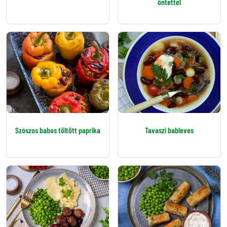
öntettel
Szószos babos töltött paprika
Tavaszi bableves