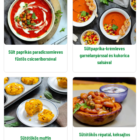
Sültpaprika-krémleves
Sült paprikás paradicsomleves
garnélanyárssal és kukorica
füstös csicseriborsóval
salsával
Sütőtökös répatál, kéksajtos
Sütőtökös muffin