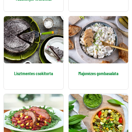
Lisztmentes csokitorta
Majonézes gombasaláta