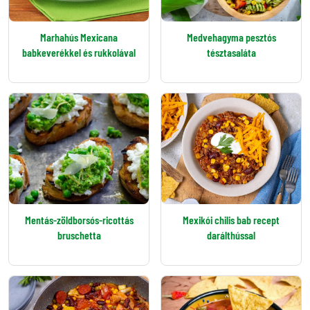
Marhahús Mexicana
Medvehagyma pesztós
babkeverékkel és rukkolával
tésztasaláta
Mentás-zöldborsós-ricottás
Mexikói chilis bab recept
bruschetta
darálthússal