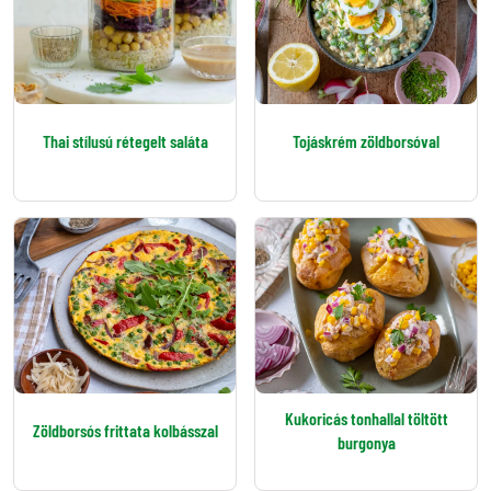
Thai stílusú rétegelt saláta
Tojáskrém zöldborsóval
Kukoricás tonhallal töltött
Zöldborsós frittata kolbásszal
burgonya