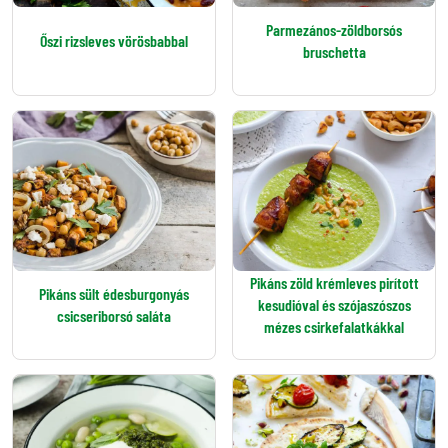
Parmezános-zöldborsós
Őszi rizsleves vörösbabbal
bruschetta
Pikáns zöld krémleves pirított
Pikáns sült édesburgonyás
kesudióval és szójaszószos
csicseriborsó saláta
mézes csirkefalatkákkal