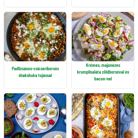
Krémes, majonézes
Padlizsános-csicseriborsós
krumplisaláta zöldborsóval és
shakshuka tojással
bacon-nel