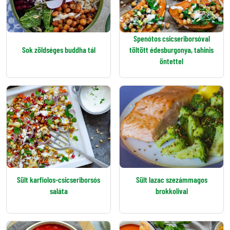
Spenótos csicseriborsóval
Sok zöldséges buddha tál
töltött édesburgonya, tahinis
öntettel
Sült karfiolos-csicseriborsós
Sült lazac szezámmagos
saláta
brokkolival