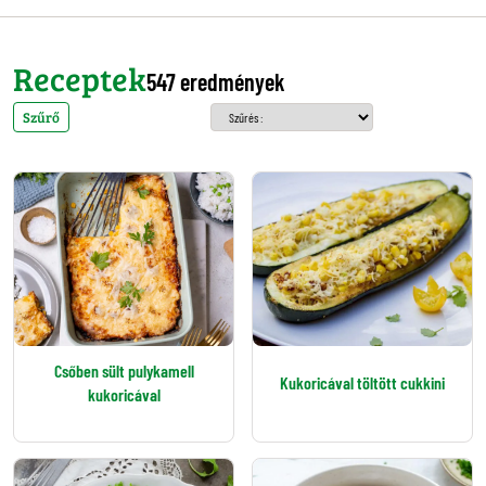
Receptek
547 eredmények
Szűrő
Csőben sült pulykamell
Kukoricával töltött cukkini
kukoricával