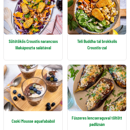
Sütőtökös Croustis narancsos
Téli Buddha tál brokkolis
lilakáposzta salátával
Croustis-zal
Fűszeres lencseraguval töltött
Csoki Mousse aquafabából
padlizsán