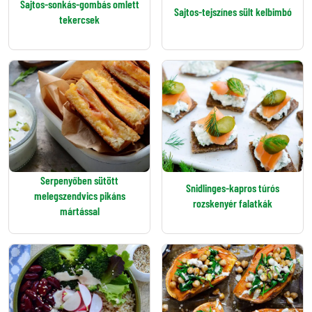
Sajtos-sonkás-gombás omlett
Sajtos-tejszínes sült kelbimbó
tekercsek
Serpenyőben sütött
Snidlinges-kapros túrós
melegszendvics pikáns
rozskenyér falatkák
mártással