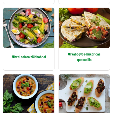
Olívabogyós-kukoricás
Nizzai saláta zöldbabbal
quesadilla