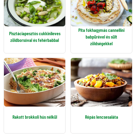
Pita fokhagymás cannellini
Pisztáciapesztós cukkinileves
babpürével és sült
zöldborsóval és fehérbabbal
zöldségekkel
Rakott brokkoli hús nélkül
Répás lencsesaláta