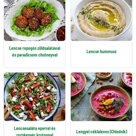
Lencse ropogós zöldsalátával
Lencse hummusz
és paradicsom chutneyval
Lencsesaláta eperrel és
Lengyel céklaleves (Chlodnik)
rozskenyér krutonnal