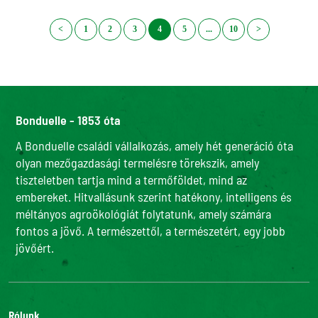
<
1
2
3
4
5
...
10
>
Bonduelle - 1853 óta
A Bonduelle családi vállalkozás, amely hét generáció óta
olyan mezőgazdasági termelésre törekszik, amely
tiszteletben tartja mind a termőföldet, mind az
embereket. Hitvallásunk szerint hatékony, intelligens és
méltányos agroökológiát folytatunk, amely számára
fontos a jövő. A természettől, a természetért, egy jobb
jövőért.
Rólunk