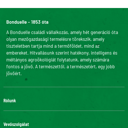
Bonduelle - 1853 óta
A Bonduelle családi vállalkozás, amely hét generáció óta
olyan mezőgazdasági termelésre törekszik, amely
tiszteletben tartja mind a termőföldet, mind az
embereket. Hitvallásunk szerint hatékony, intelligens és
méltányos agroökológiát folytatunk, amely számára
fontos a jövő. A természettől, a természetért, egy jobb
jövőért.
Rólunk
Adatvédelmi szabályzatunk
Bonduelle Food Service
Vevőszolgálat
Csatlakozz hozzánk