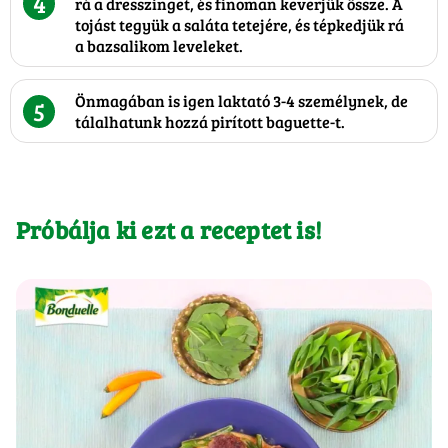
4
rá a dresszinget, és finoman keverjük össze. A
tojást tegyük a saláta tetejére, és tépkedjük rá
a bazsalikom leveleket.
Önmagában is igen laktató 3-4 személynek, de
5
tálalhatunk hozzá pirított baguette-t.
Próbálja ki ezt a receptet is!