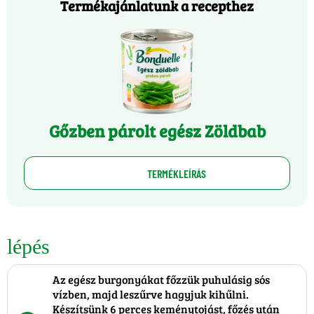
Termékajánlatunk a recepthez
Gőzben párolt egész Zöldbab
TERMÉKLEÍRÁS
lépés
Az egész burgonyákat főzzük puhulásig sós
vízben, majd leszűrve hagyjuk kihűlni.
Készítsünk 6 perces keménytojást, főzés után