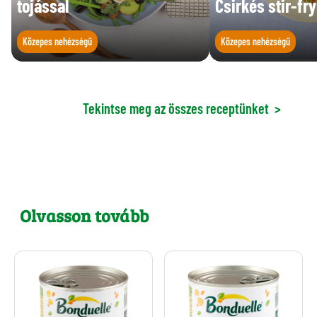
tojással
Csirkés stir-fry
Közepes nehézségű
Közepes nehézségű
Tekintse meg az összes receptünket
>
Olvasson tovább