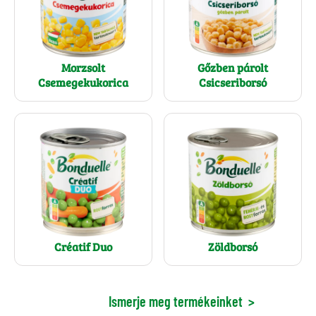
Morzsolt
Gőzben párolt
Csemegekukorica
Csicseriborsó
Créatif Duo
Zöldborsó
Ismerje meg termékeinket
>