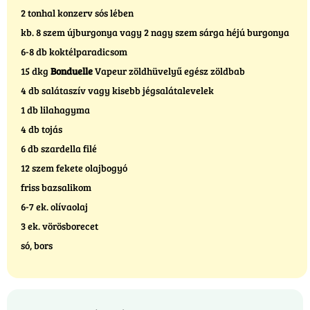
2 tonhal konzerv sós lében
kb. 8 szem újburgonya vagy 2 nagy szem sárga héjú burgonya
6-8 db koktélparadicsom
15 dkg
Bonduelle
Vapeur zöldhüvelyű egész zöldbab
4 db salátaszív vagy kisebb jégsalátalevelek
1 db lilahagyma
4 db tojás
6 db szardella filé
12 szem fekete olajbogyó
friss bazsalikom
6-7 ek. olívaolaj
3 ek. vörösborecet
só, bors