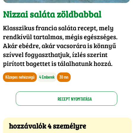
Nizzai saláta zöldbabbal
Klasszikus francia saláta recept, mely
rendkívül tartalmas, mégis egészséges.
Akár ebédre, akár vacsorára is könnyű
szívvel fogyaszthatjuk, ízlés szerint
pirított bagettet is tálalhatunk hozzá.
Közepes nehézségű
4 Emberek
30 mn
RECEPT NYOMTATÁSA
hozzávalók 4 személyre