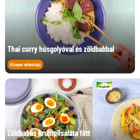
Thai curry húsgolyóval és zöldbabbal
Közepes nehézségű
Zöldbabos krumplisaláta főtt