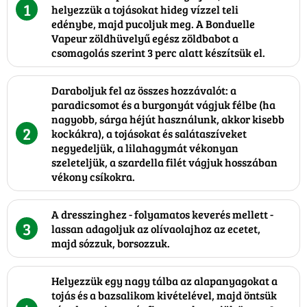
1
helyezzük a tojásokat hideg vízzel teli
edénybe, majd pucoljuk meg. A Bonduelle
Vapeur zöldhüvelyű egész zöldbabot a
csomagolás szerint 3 perc alatt készítsük el.
Daraboljuk fel az összes hozzávalót: a
paradicsomot és a burgonyát vágjuk félbe (ha
nagyobb, sárga héjút használunk, akkor kisebb
2
kockákra), a tojásokat és salátaszíveket
negyedeljük, a lilahagymát vékonyan
szeleteljük, a szardella filét vágjuk hosszában
vékony csíkokra.
A dresszinghez - folyamatos keverés mellett -
3
lassan adagoljuk az olívaolajhoz az ecetet,
majd sózzuk, borsozzuk.
Helyezzük egy nagy tálba az alapanyagokat a
tojás és a bazsalikom kivételével, majd öntsük