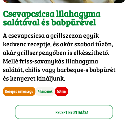
Csevapcsicsa lilahagyma
salátával és babpürével
A csevapcsicsa a grillszezon egyik
kedvenc receptje, és akár szabad tűzön,
akár grillserpenyőben is elkészíthető.
Mellé friss-savanykás lilahagyma
salátát, chilis vagy barbeque-s babpürét
és kenyeret kínáljunk.
Közepes nehézségű
4 Emberek
50 mn
RECEPT NYOMTATÁSA