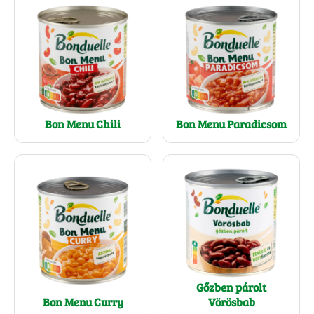
Bon Menu Chili
Bon Menu Paradicsom
Gőzben párolt
Bon Menu Curry
Vörösbab