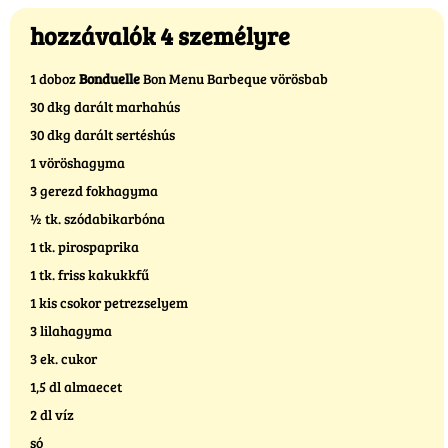
hozzávalók 4 személyre
1 doboz
Bonduelle
Bon Menu Barbeque vörösbab
30 dkg darált marhahús
30 dkg darált sertéshús
1 vöröshagyma
3 gerezd fokhagyma
½ tk. szódabikarbóna
1 tk. pirospaprika
1 tk. friss kakukkfű
1 kis csokor petrezselyem
3 lilahagyma
3 ek. cukor
1,5 dl almaecet
2 dl víz
só