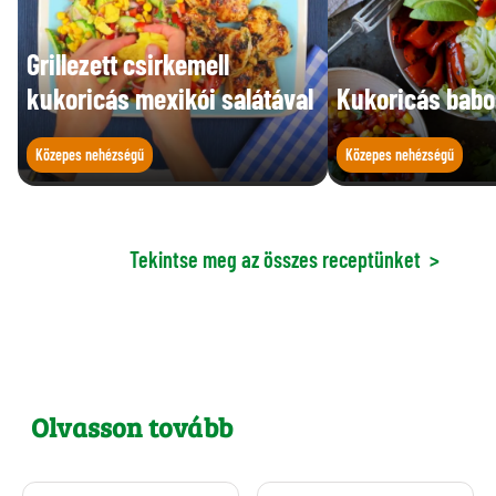
Grillezett csirkemell
kukoricás mexikói salátával
Kukoricás babos
Közepes nehézségű
Közepes nehézségű
Tekintse meg az összes receptünket
>
Olvasson tovább