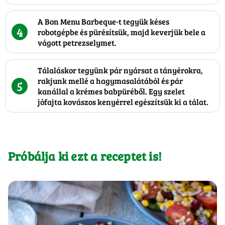
A Bon Menu Barbeque-t tegyük késes
4
robotgépbe és pürésítsük, majd keverjük bele a
vágott petrezselymet.
Tálaláskor tegyünk pár nyársat a tányérokra,
rakjunk mellé a hagymasalátából és pár
5
kanállal a krémes babpüréből. Egy szelet
jófajta kovászos kenyérrel egészítsük ki a tálat.
Próbálja ki ezt a receptet is!