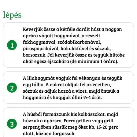
lépés
Keverjük össze a kétféle darált húst a nagyon
apróra vágott hagymával, a reszelt
fokhagymával, szódabikarbónával,
1
pirospaprikával, kakukkfűvel és sózzuk,
borsozzuk. Jól keverjük össze és tegyük hűtőbe
akár egész éjszakára (de minimum 1 órára).
A lilahagymát vágjuk fel vékonyan és tegyük
egy tálba. A cukrot oldjuk fel az ecetben,
2
sózzuk és adjuk hozzá a vizet, majd öntsük a
hagymára és hagyjuk állni ½-1 órát.
A húsból formázzunk kis kolbászokat, majd
húzzuk a nyársra. Forró grillen vagy grill
3
serpenyőben süssük meg őket kb. 15-20 perc
alatt, közben forgassuk.