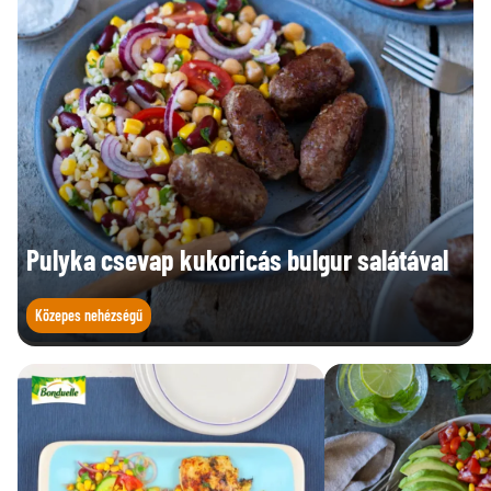
Pulyka csevap kukoricás bulgur salátával
Közepes nehézségű