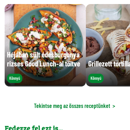
Héjában sült édesburgonya
rizses Good Lunch-al töltve
Grillezett torti
Könnyű
Könnyű
Tekintse meg az összes receptünket
>
Fedezze fel ezt is...