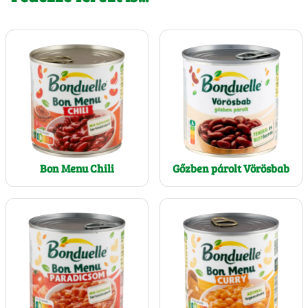
Bon Menu Chili
Gőzben párolt Vörösbab