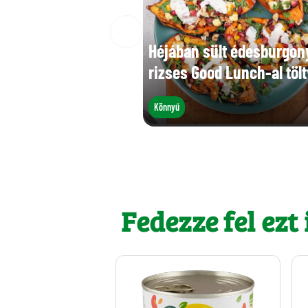
Héjában sült édesburgon
rizses Good Lunch-al töl
Könnyű
Fedezze fel ezt i