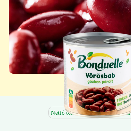
Nettó tömeg: 310 g
Töltőtöm