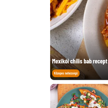
Fehérje (g)
Só (g)
Mexikói chilis bab recept
Közepes nehézségű