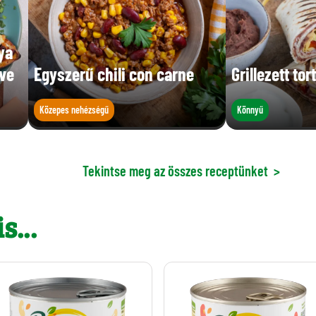
ya
tve
Egyszerű chili con carne
Grillezett tor
Közepes nehézségű
Könnyű
Tekintse meg az összes receptünket
>
s...