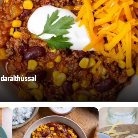
8,3 g
0,51 g
 darálthússal