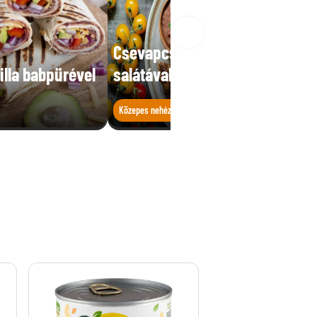
Csevapcsicsa lilahagyma
tilla babpürével
salátával és babpürével
Közepes nehézségű