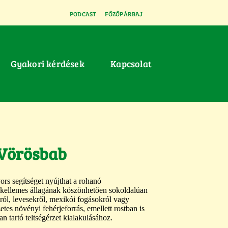
PODCAST
FŐZŐPÁRBAJ
Gyakori kérdések
Kapcsolat
 Vörösbab
rs segítséget nyújthat a rohanó
kellemes állagának köszönhetően sokoldalúan
król, levesekről, mexikói fogásokról vagy
etes növényi fehérjeforrás, emellett rostban is
n tartó teltségérzet kialakulásához.