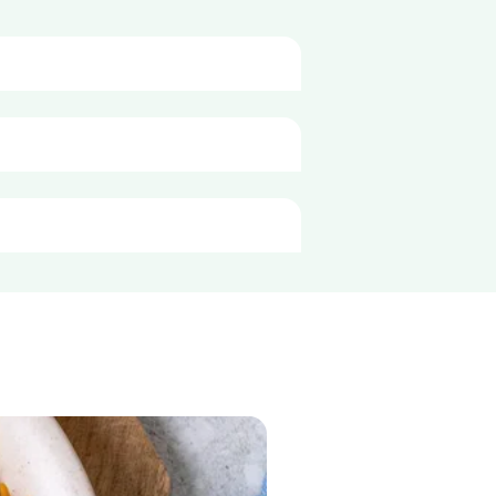
adagonként
125g
603 kJ
tőszekrényben max. 4°C-on, és 2 
143 kcal
0,6 g
<0,1 g
19 g
0,6 g
11 g