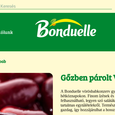
Keresés
Rólunk
sbab
Gőzben párolt
A Bonduelle vörösbabkonzerv gyo
hétköznapokon. Finom ízének és 
felhasználható, legyen szó salátá
tartalmas egytálételekről. Termész
gazdag, így hozzájárulhat a hossza