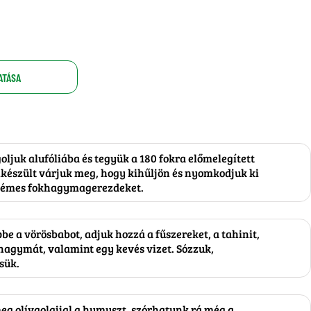
ATÁSA
juk alufóliába és tegyük a 180 fokra előmelegített
elkészült várjuk meg, hogy kihűljön és nyomkodjuk ki
 krémes fokhagymagerezdeket.
e a vörösbabot, adjuk hozzá a fűszereket, a tahinit,
khagymát, valamint egy kevés vizet. Sózzuk,
sük.
meg olívaolajjal a humuszt, szórhatunk rá még a