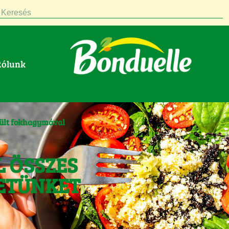
Keresés
Rólunk
ült fokhagymával
L ÖSSZES
ETÜNKET