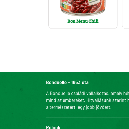
Bon Menu Chili
Bonduelle - 1853 óta
A Bonduelle családi vállalkozás, amely hé
mind az embereket. Hitvallásunk szerint 
a természetért, egy jobb jövőért.
Rólunk