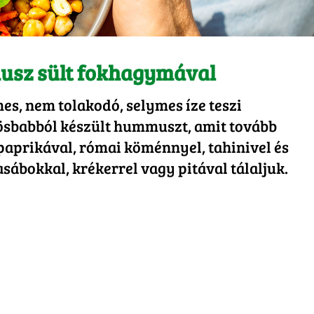
sz sült fokhagymával
s, nem tolakodó, selymes íze teszi
rösbabból készült hummuszt, amit tovább
spaprikával, római köménnyel, tahinivel és
asábokkal, krékerrel vagy pitával tálaljuk.