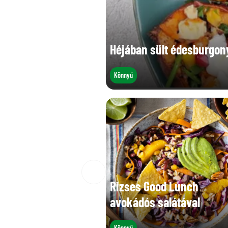
Héjában sült édesburgony
Könnyű
Rizses Good Lunch
avokádós salátával
Könnyű