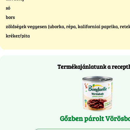
só
bors
zöldségek vegyesen (uborka, répa, kaliforniai paprika, retek
kréker/pita
Termékajánlatunk a recept
Gőzben párolt Vörösb