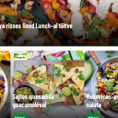
a rizses Good Lunch-al töltve
Sajtos quesadilla
Kukoricás-a
guacamoléval
saláta
Könnyű
Könnyű