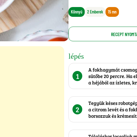
Könnyű
2 Emberek
15 mn
RECEPT NYOMT
lépés
A fokhagymát csomagol
1
sütőbe 20 percre. Ha 
a héjából az ízletes,
Tegyük késes robotgépb
2
a citrom levét és a fo
borsozzuk és krémesít
Tálaláskor locsoljuk 