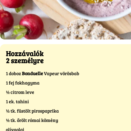
Hozzávalók
2 személyre
1 doboz
Bonduelle
Vapeur vörösbab
1 fej fokhagyma
½ citrom leve
1 ek. tahini
½ tk. füstölt pirospaprika
½ tk. őrölt római kömény
olívaolaj