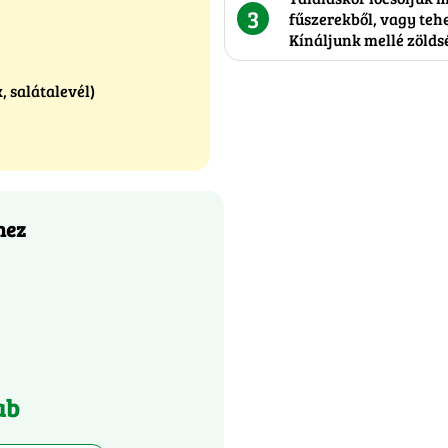
3
fűszerekből, vagy teh
Kínáljunk mellé zölds
, salátalevél)
hez
ab