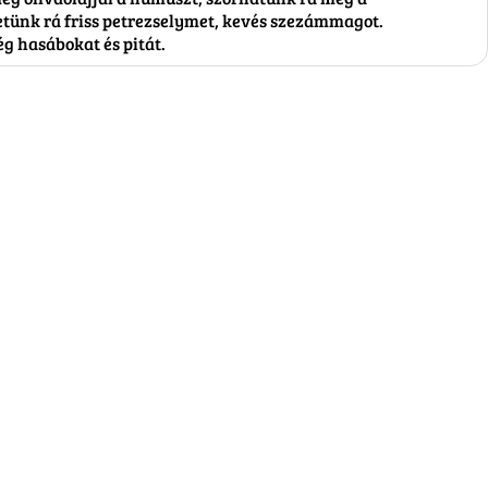
etünk rá friss petrezselymet, kevés szezámmagot.
ég hasábokat és pitát.