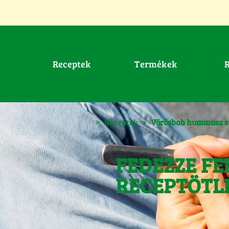
Receptek
Termékek
>
Receptek
>
Vörösbab hummusz s
FEDEZZE FE
RECEPTÖTL