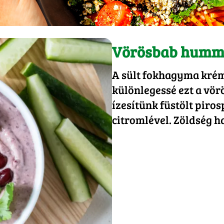
Vörösbab hummu
A sült fokhagyma kréme
különlegessé ezt a vö
ízesítünk füstölt piro
citromlével. Zöldség h