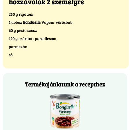
hozzávalók 2 személyre
250 g rigatoni
1 doboz
Bonduelle
Vapeur vörösbab
60 g pesto szósz
120 g szárított paradicsom
parmezán
só
Termékajánlatunk a recepthez