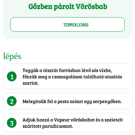
Gőzben párolt Vörösbab
TERMÉKLEÍRÁS
lépés
Tegyük a tésztát forrásban lévő sós vízbe,
1
főzzük meg a csomagoláson található utasítás
szerint.
2
Melegítsük fel a pesto szószt egy serpenyőben.
Adjuk hozzá a Vapeur vörösbabot és a szeletelt
3
szárított paradicsomot.