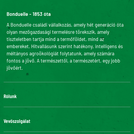
Bonduelle - 1853 óta
A Bonduelle családi vállalkozás, amely hét generáció óta
olyan mezőgazdasági termelésre törekszik, amely
tiszteletben tartja mind a termőföldet, mind az
embereket. Hitvallásunk szerint hatékony, intelligens és
méltányos agroökológiát folytatunk, amely számára
fontos a jövő. A természettől, a természetért, egy jobb
jövőért.
Rólunk
Adatvédelmi szabályzatunk
Bonduelle Food Service
Vevőszolgálat
Csatlakozz hozzánk
Kapcsolat