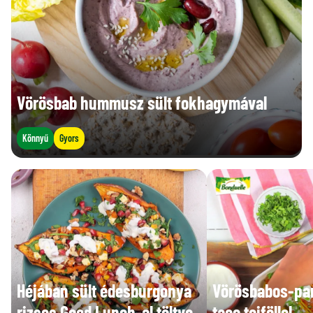
Vörösbab hummusz sült fokhagymával
Könnyű
Gyors
Héjában sült édesburgonya
Vörösbabos-pa
rizses Good Lunch-al töltve
taco tejföllel