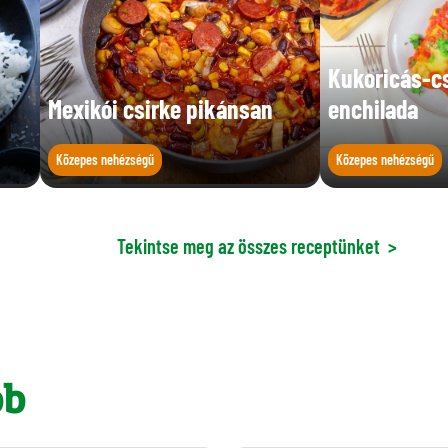
Kukoricás-c
Mexikói csirke pikánsan
enchilada
Közepes nehézségű
Közepes nehézségű
Tekintse meg az összes receptünket
>
bb