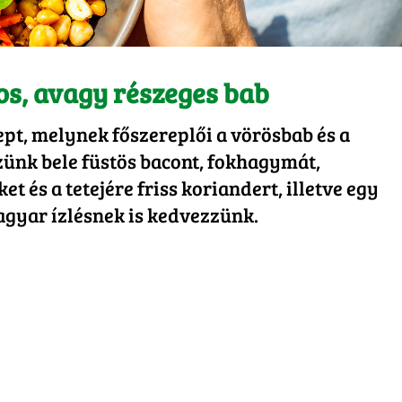
os, avagy részeges bab
ept, melynek főszereplői a vörösbab és a
zünk bele füstös bacont, fokhagymát,
t és a tetejére friss koriandert, illetve egy
magyar ízlésnek is kedvezzünk.