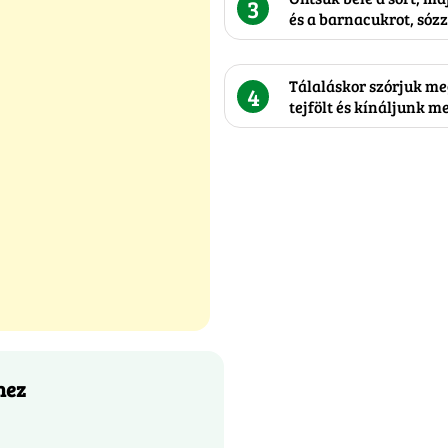
3
és a barnacukrot, sózz
Tálaláskor szórjuk me
4
tejfölt és kínáljunk m
hez