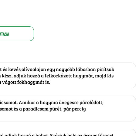
ATÁSA
-t és kevés olívaolajon egy nagyobb lábosban pirítsuk
kész, adjuk hozzá a felkockázott hagymát, majd kis
a vágott fokhagymát is.
dicsomot. Amikor a hagyma üvegesre párolódott,
somot és a paradicsom pürét, pár percig
jd adjuk hozzá a babot. Szórjuk bele az összes fűszert