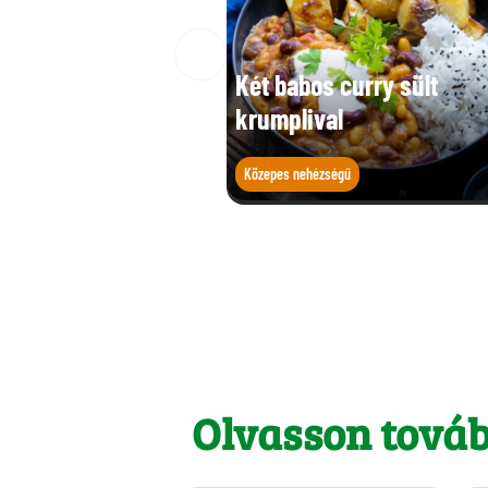
Két babos curry sült
krumplival
Közepes nehézségű
Olvasson tová