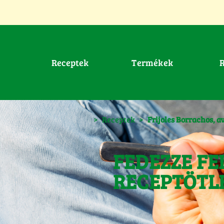
Receptek
Termékek
>
Receptek
>
Frijoles Borrachos, 
FEDEZZE FE
RECEPTÖTL