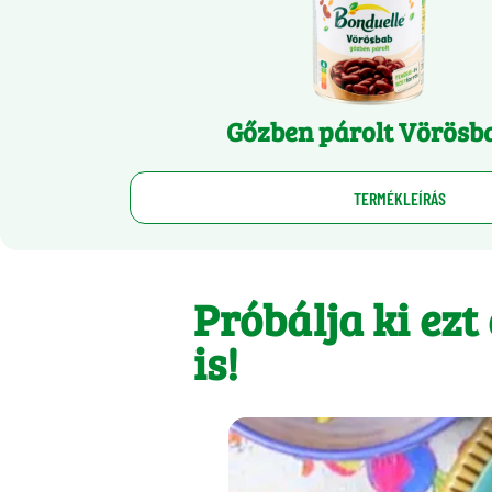
Gőzben párolt Vörösb
TERMÉKLEÍRÁS
Próbálja ki ezt
is!