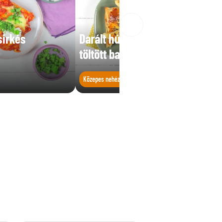
sirkés
Darált húsos, gombás-babos
töltött batyu
Közepes nehézségű