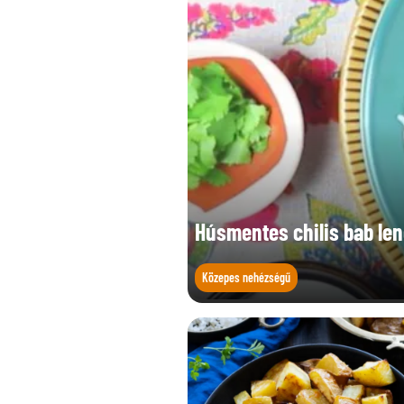
Húsmentes chilis bab le
Közepes nehézségű