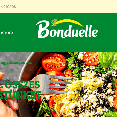
Keresés
Rólunk
avagy részeges bab
L ÖSSZES
ETÜNKET