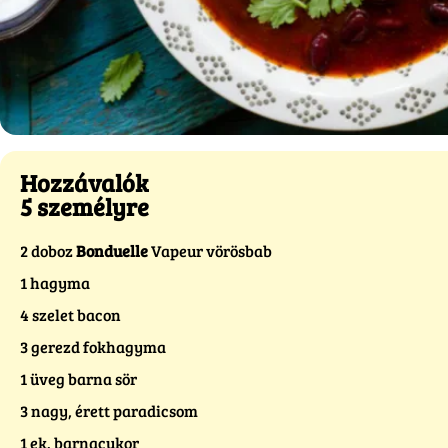
Hozzávalók
5 személyre
2 doboz
Bonduelle
Vapeur vörösbab
1 hagyma
4 szelet bacon
3 gerezd fokhagyma
1 üveg barna sör
3 nagy, érett paradicsom
1 ek. barnacukor