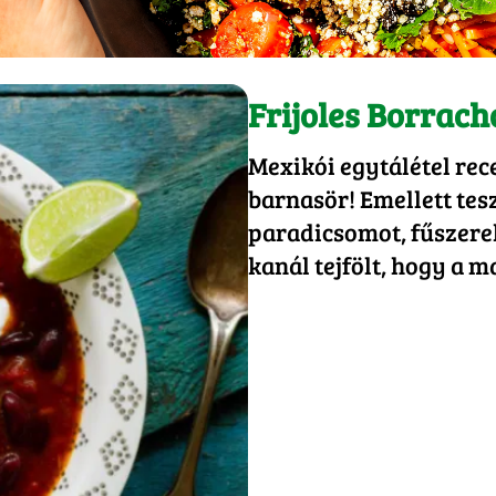
Frijoles Borrach
Mexikói egytálétel rec
barnasör! Emellett tes
paradicsomot, fűszereke
kanál tejfölt, hogy a 