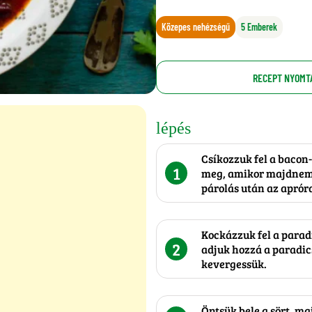
Közepes nehézségű
5 Emberek
RECEPT NYOMT
lépés
Csíkozzuk fel a bacon
1
meg, amikor majdnem 
párolás után az aprór
Kockázzuk fel a para
2
adjuk hozzá a paradic
kevergessük.
Öntsük bele a sört, ma