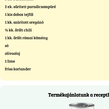
2 ek. sűrített paradicsompüré
1 kis doboz tejföl
1 kk. szárított oregánó
½ kk. őrölt chili
1 kk. őrölt római kömény
só
olívaolaj
1 lime
friss koriander
Termékajánlatunk a recept