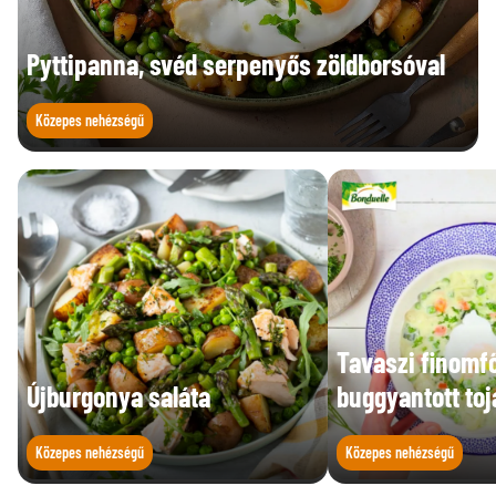
Pyttipanna, svéd serpenyős zöldborsóval
Közepes nehézségű
Tavaszi finomf
Újburgonya saláta
buggyantott toj
Közepes nehézségű
Közepes nehézségű