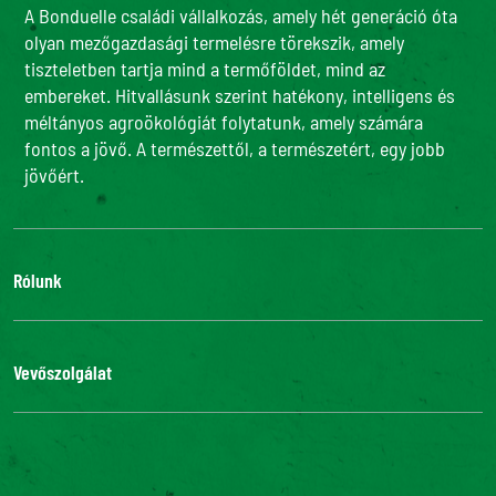
A Bonduelle családi vállalkozás, amely hét generáció óta
olyan mezőgazdasági termelésre törekszik, amely
tiszteletben tartja mind a termőföldet, mind az
embereket. Hitvallásunk szerint hatékony, intelligens és
méltányos agroökológiát folytatunk, amely számára
fontos a jövő. A természettől, a természetért, egy jobb
jövőért.
Rólunk
Adatvédelmi szabályzatunk
Bonduelle Food Service
Vevőszolgálat
Csatlakozz hozzánk
Kapcsolat
Gyakori kérdések
Digitális akadálymentesítés: nem felel meg