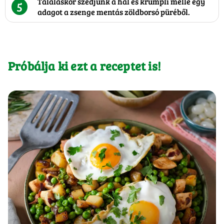
Tálaláskor szedjünk a hal és krumpli mellé egy
5
adagot a zsenge mentás zöldborsó püréből.
Próbálja ki ezt a receptet is!