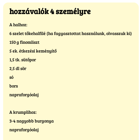
hozzávalók 4 személyre
A halhoz:
6 szelet tőkehalfilé (ha fagyasztottat használunk, olvasszuk ki)
150 g finomliszt
5 ek. étkezési keményítő
1,5 tk. sütőpor
2,5 dl sör
só
bors
napraforgóolaj
A krumplihoz:
3-4 nagyobb burgonya
napraforgóolaj