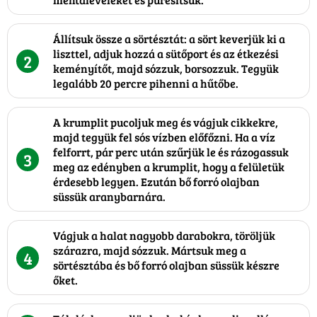
Állítsuk össze a sörtésztát: a sört keverjük ki a
liszttel, adjuk hozzá a sütőport és az étkezési
2
keményítőt, majd sózzuk, borsozzuk. Tegyük
legalább 20 percre pihenni a hűtőbe.
A krumplit pucoljuk meg és vágjuk cikkekre,
majd tegyük fel sós vízben előfőzni. Ha a víz
felforrt, pár perc után szűrjük le és rázogassuk
3
meg az edényben a krumplit, hogy a felületük
érdesebb legyen. Ezután bő forró olajban
süssük aranybarnára.
Vágjuk a halat nagyobb darabokra, töröljük
szárazra, majd sózzuk. Mártsuk meg a
4
sörtésztába és bő forró olajban süssük készre
őket.