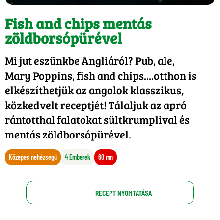
Fish and chips mentás
zöldborsópürével
Mi jut eszünkbe Angliáról? Pub, ale,
Mary Poppins, fish and chips....otthon is
elkészíthetjük az angolok klasszikus,
közkedvelt receptjét! Tálaljuk az apró
rántotthal falatokat sültkrumplival és
mentás zöldborsópürével.
Közepes nehézségű
4 Emberek
60 mn
RECEPT NYOMTATÁSA