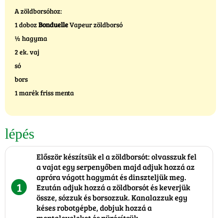
A zöldborsóhoz:
1 doboz
Bonduelle
Vapeur zöldborsó
½ hagyma
2 ek. vaj
só
bors
1 marék friss menta
lépés
Először készítsük el a zöldborsót: olvasszuk fel
a vajat egy serpenyőben majd adjuk hozzá az
apróra vágott hagymát és dinszteljük meg.
1
Ezután adjuk hozzá a zöldborsót és keverjük
össze, sózzuk és borsozzuk. Kanalazzuk egy
késes robotgépbe, dobjuk hozzá a
mentaleveleket és pürésítsük.