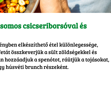
csomos csicseriborsóval és
ényben elkészíthető étel különlegessége,
fetát összkeverjük a sült zöldségekkel és
án hozzáadjuk a spenótot, ráütjük a tojásokat,
egy húsvéti brunch részeként.