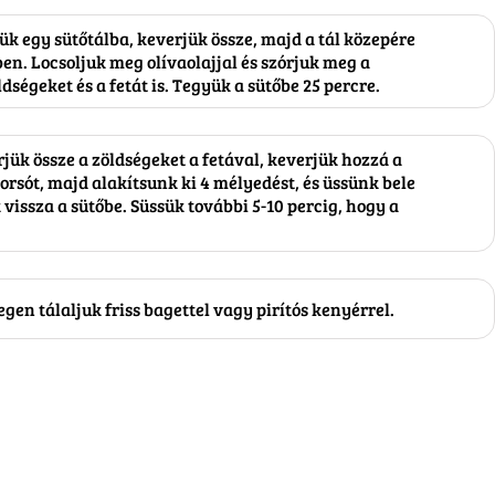
ük egy sütőtálba, keverjük össze, majd a tál közepére
en. Locsoljuk meg olívaolajjal és szórjuk meg a
dségeket és a fetát is. Tegyük a sütőbe 25 percre.
jük össze a zöldségeket a fetával, keverjük hozzá a
borsót, majd alakítsunk ki 4 mélyedést, és üssünk bele
k vissza a sütőbe. Süssük további 5-10 percig, hogy a
gen tálaljuk friss bagettel vagy pirítós kenyérrel.