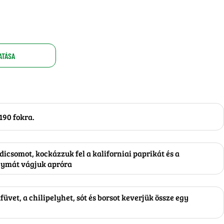
ATÁSA
190 fokra.
icsomot, kockázzuk fel a kaliforniai paprikát és a
gymát vágjuk apróra
üvet, a chilipelyhet, sót és borsot keverjük össze egy