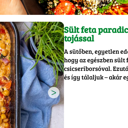
Sült feta paradi
tojással
A sütőben, egyetlen ed
hogy az egészben sült 
csicseriborsóval. Ezut
és így tálaljuk – akár 
>