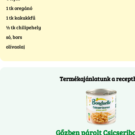
1 tk oregánó
1 tk kakukkfű
½ tk chilipehely
só, bors
olívaolaj
Termékajánlatunk a recept
Gőzben párolt Csicserib