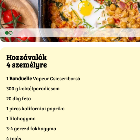
Hozzávalók
4 személyre
1
Bonduelle
Vapeur Csicseriborsó
300 g koktélparadicsom
20 dkg feta
1 piros kaliforniai paprika
1 lilahagyma
3-4 gerezd fokhagyma
4 tojás