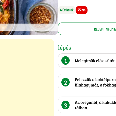
4 Emberek
45 mn
RECEPT NYOMT
lépés
1
Melegítsük elő a sütőt 
Felezzük a koktélparad
2
lilahagymát, a fokha
Az oregánót, a kakukkf
3
tálban.