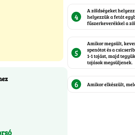
A zöldségeket helyezz
4
helyezzük a fetát egyb
fűszerkeverékkel a zöl
Amikor megsült, kever
spenótot és a csicseri
5
1-1 tojást, majd tegyü
tojások megsüljenek.
hez
6
Amikor elkészült, mele
orsó