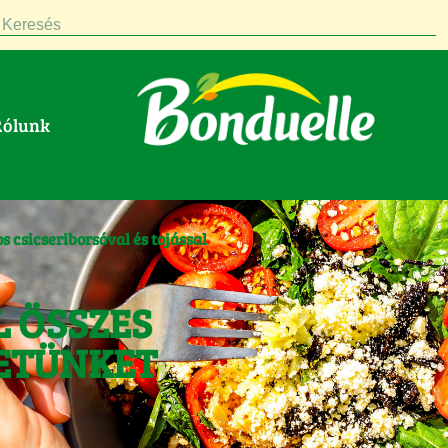
Keresés
Rólunk
s csicseriborsóval és tojással
L ÖSSZES
ETÜNKET