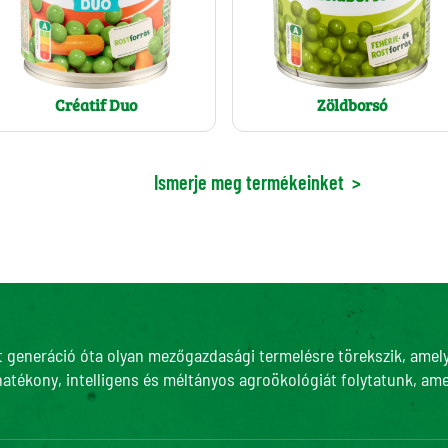
Créatif Duo
Zöldborsó
Ismerje meg termékeinket
>
t generáció óta olyan mezőgazdasági termelésre törekszik, amely 
hatékony, intelligens és méltányos agroökológiát folytatunk, ame