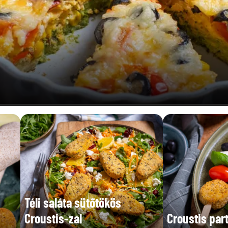
Téli saláta sütőtökös
Croustis-zal
Croustis part