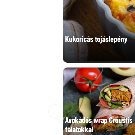
Kukoricás tojáslepény
Avokádós wrap Croustis
falatokkal