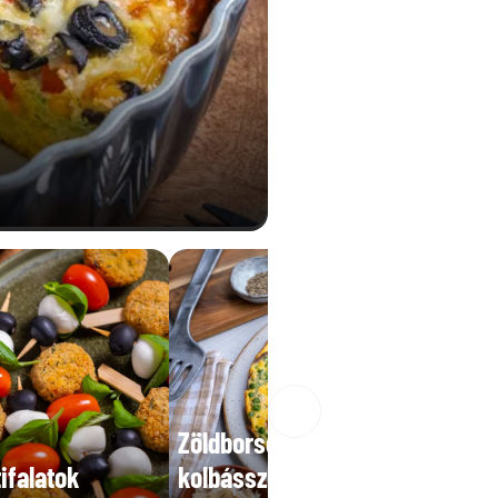
Zöldborsós frittata
ifalatok
kolbásszal