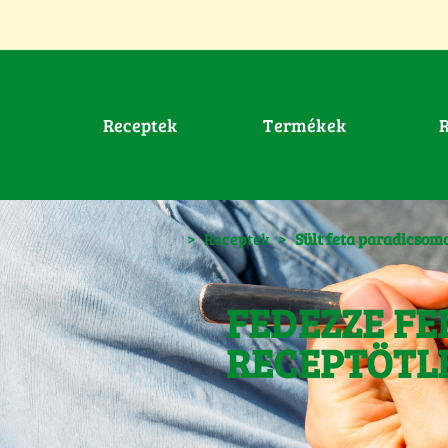
Receptek
Termékek
>
Receptek
>
Sült feta paradicsomo
FEDEZZE FE
RECEPTÖTL