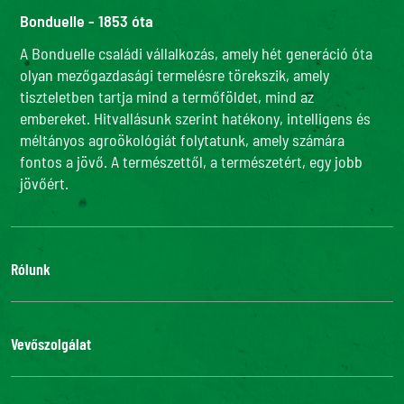
Bonduelle - 1853 óta
A Bonduelle családi vállalkozás, amely hét generáció óta
olyan mezőgazdasági termelésre törekszik, amely
tiszteletben tartja mind a termőföldet, mind az
embereket. Hitvallásunk szerint hatékony, intelligens és
méltányos agroökológiát folytatunk, amely számára
fontos a jövő. A természettől, a természetért, egy jobb
jövőért.
Rólunk
Adatvédelmi szabályzatunk
Bonduelle Food Service
Vevőszolgálat
Csatlakozz hozzánk
Kapcsolat
Gyakori kérdések