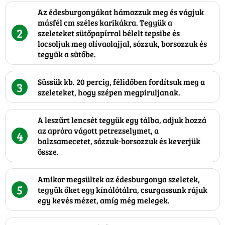
Az édesburgonyákat hámozzuk meg és vágjuk
másfél cm széles karikákra. Tegyük a
2
szeleteket sütőpapírral bélelt tepsibe és
locsoljuk meg olívaolajjal, sózzuk, borsozzuk és
tegyük a sütőbe.
Süssük kb. 20 percig, félidőben fordítsuk meg a
3
szeleteket, hogy szépen megpiruljanak.
A leszűrt lencsét tegyük egy tálba, adjuk hozzá
az apróra vágott petrezselymet, a
4
balzsamecetet, sózzuk-borsozzuk és keverjük
össze.
Amikor megsültek az édesburgonya szeletek,
5
tegyük őket egy kínálótálra, csurgassunk rájuk
egy kevés mézet, amíg még melegek.