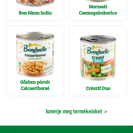
Morzsolt
Bon Menu India
Csemegekukorica
Gőzben párolt
Csicseriborsó
Créatif Duo
Ismerje meg termékeinket
>