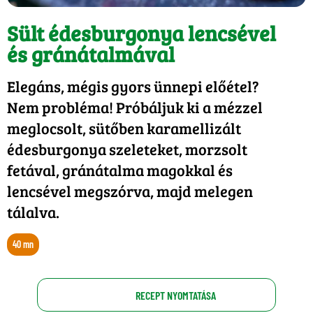
Sült édesburgonya lencsével
és gránátalmával
Elegáns, mégis gyors ünnepi előétel?
Nem probléma! Próbáljuk ki a mézzel
meglocsolt, sütőben karamellizált
édesburgonya szeleteket, morzsolt
fetával, gránátalma magokkal és
lencsével megszórva, majd melegen
tálalva.
40 mn
RECEPT NYOMTATÁSA