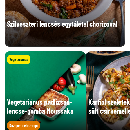
Szilveszteri lencsés egytálétel chorizoval
Vegetáriánus
Vegetáriánus padlizsán-
Karfiol szelete
lencse-gomba Moussaka
sült csirkemelle
Közepes nehézségű