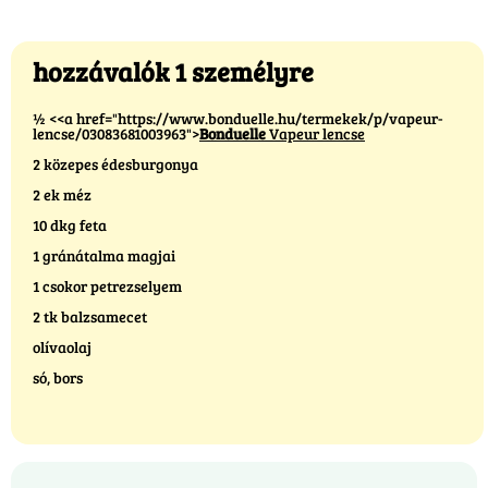
hozzávalók 1 személyre
½ <<a href="https://www.bonduelle.hu/termekek/p/vapeur-
lencse/03083681003963">
Bonduelle
Vapeur lencse
2 közepes édesburgonya
2 ek méz
10 dkg feta
1 gránátalma magjai
1 csokor petrezselyem
2 tk balzsamecet
olívaolaj
só, bors