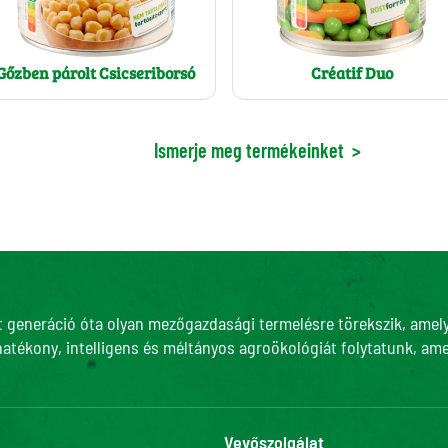
Gőzben párolt Csicseriborsó
Créatif Duo
Ismerje meg termékeinket
>
t generáció óta olyan mezőgazdasági termelésre törekszik, amely 
hatékony, intelligens és méltányos agroökológiát folytatunk, ame
Vevőszolgálat