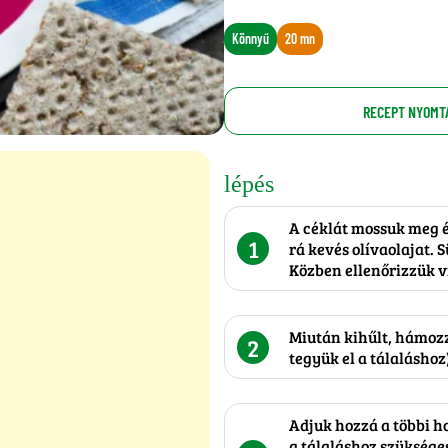
Könnyű
20 mn
RECEPT NYOMT
lépés
A céklát mossuk meg é
1
rá kevés olívaolajat. 
Közben ellenőrizzük v
Miután kihűlt, hámozz
2
tegyük el a tálaláshoz
Adjuk hozzá a többi ho
a tálaláshoz szükséges