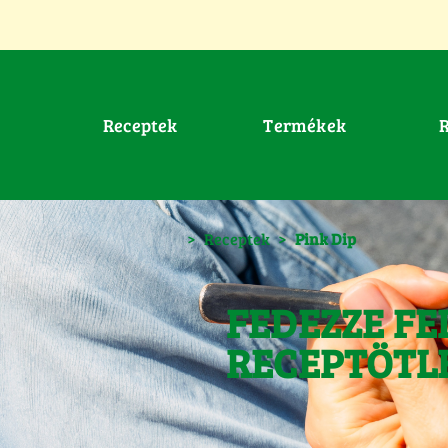
Receptek
Termékek
>
Receptek
>
Pink Dip
FEDEZZE FE
RECEPTÖTL