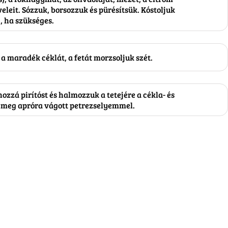
veleit. Sózzuk, borsozzuk és pürésítsük. Kóstoljuk
, ha szükséges.
a maradék céklát, a fetát morzsoljuk szét.
ozzá pirítóst és halmozzuk a tetejére a cékla- és
 meg apróra vágott petrezselyemmel.