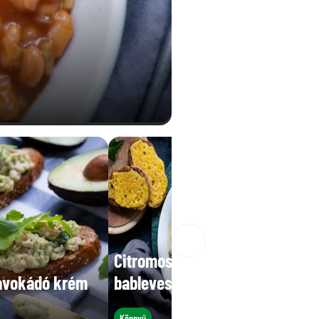
Citromos cannellini
avokádó krém
bableves
Könnyű