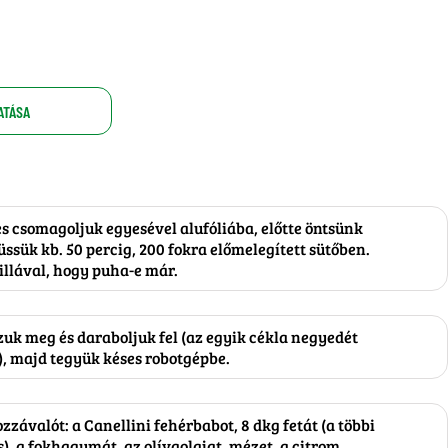
ATÁSA
s csomagoljuk egyesével alufóliába, előtte öntsünk
Süssük kb. 50 percig, 200 fokra előmelegített sütőben.
illával, hogy puha-e már.
uk meg és daraboljuk fel (az egyik cékla negyedét
), majd tegyük késes robotgépbe.
zzávalót: a Canellini fehérbabot, 8 dkg fetát (a többi
), a fokhagymát, az olívaolajat, mézet, a citrom