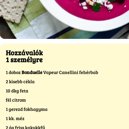
Hozzávalók
1 személyre
1 doboz
Bonduelle
Vapeur Canellini fehérbab
2 kisebb cékla
10 dkg feta
fél citrom
1 gerezd fokhagyma
1 kk. méz
2 ág friss kakukkfű