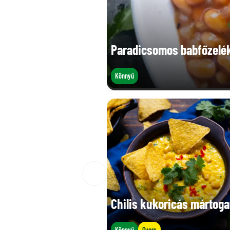
Paradicsomos babfőzelé
Könnyű
Chilis kukoricás mártoga
Könnyű
Gyors