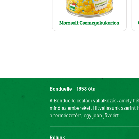
Morzsolt Csemegekukorica
Bonduelle - 1853 óta
A Bonduelle családi vállalkozás, amely hé
mind az embereket. Hitvallásunk szerint 
a természetért, egy jobb jövőért.
Rólunk