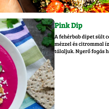
Pink Dip
A fehérbab dipet sült 
mézzel és citrommal ízes
tálaljuk. Nyerő fogás 