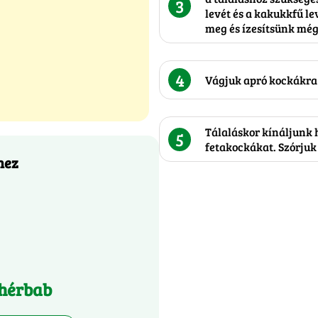
3
levét és a kakukkfű le
meg és ízesítsünk még
4
Vágjuk apró kockákra 
Tálaláskor kínáljunk h
5
fetakockákat. Szórjuk
hez
ehérbab