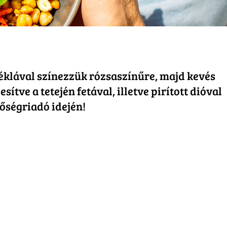
céklával színezzük rózsaszínűre, majd kevés
ítve a tetején fetával, illetve pirított dióval
hőségriadó idején!