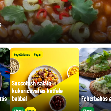
k
Vegetáriánus
Vegán
Succotash saláta
kukoricával és kétféle
tós
babbal
Fehérbabos 
Könnyű
Gyors
Könnyű