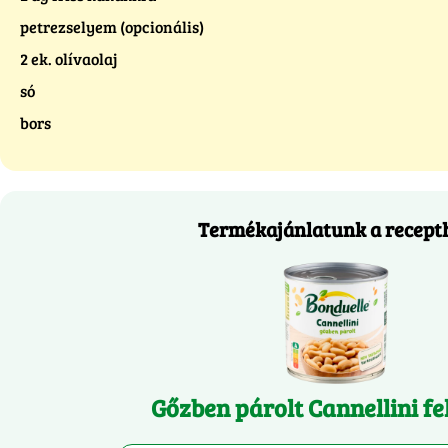
petrezselyem (opcionális)
2 ek. olívaolaj
só
bors
Termékajánlatunk a recept
Gőzben párolt Cannellini f