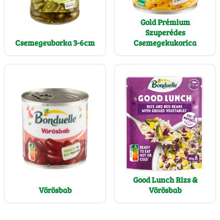
Gold Prémium
Szuperédes
Csemegeuborka 3-6cm
Csemegekukorica
Good Lunch Rizs &
Vörösbab
Vörösbab