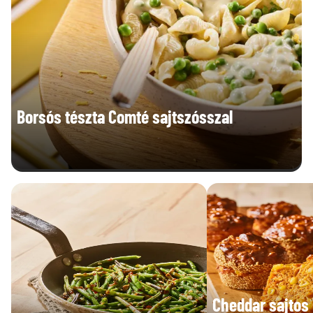
B9 vitamin (µg)
58,9 µg
Borsós tészta Comté sajtszósszal
Cheddar sajtos