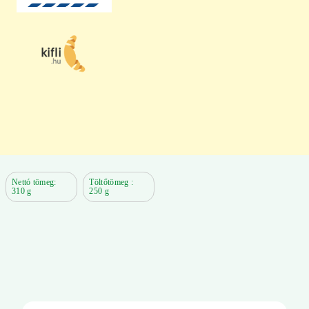
Nettó tömeg:
Töltőtömeg :
310 g
250 g