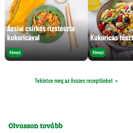
Ázsiai csirkés rizstészta
kukoricával
Kukoricás tész
Könnyű
Könnyű
Tekintse meg az összes receptünket
>
Olvasson tovább