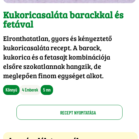
Kukoricasaláta barackkal és
fetával
Elronthatatlan, gyors és kényeztető
kukoricasaláta recept. A barack,
kukorica és a fetasajt kombinációja
elsőre szokatlannak hangzik, de
meglepően finom egységet alkot.
Könnyű
4 Emberek
5 mn
RECEPT NYOMTATÁSA