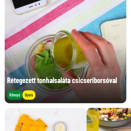
Rétegezett tonhalsaláta csicseriborsóval
Könnyű
Gyors