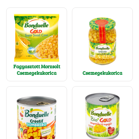
Fagyasztott Morzsolt
Csemegekukorica
Csemegekukorica