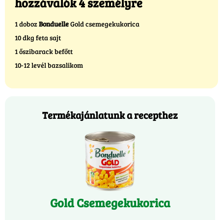
hozzávalók 4 személyre
1 doboz
Bonduelle
Gold csemegekukorica
10 dkg feta sajt
1 őszibarack befőtt
10-12 levél bazsalikom
Termékajánlatunk a recepthez
Gold Csemegekukorica