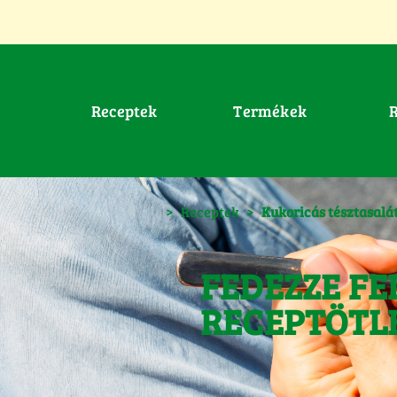
Receptek
Termékek
>
Receptek
>
Kukoricás tésztasalá
FEDEZZE FE
RECEPTÖTL