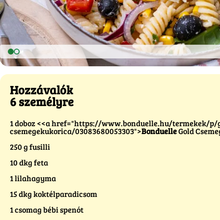
Hozzávalók
6 személyre
1 doboz <<a href="https://www.bonduelle.hu/termekek/p/g
csemegekukorica/03083680053303">
Bonduelle
Gold Cseme
250 g fusilli
10 dkg feta
1 lilahagyma
15 dkg koktélparadicsom
1 csomag bébi spenót