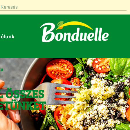
Keresés
Rólunk
ta
L ÖSSZES
ETÜNKET