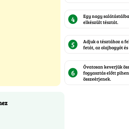
Egy nagy salátástálban
4
elkészült tésztát.
Adjuk a tésztához a fe
5
fetát, az olajbogyót és
Óvatosan keverjük össz
6
fogyasztás előtt pihe
összeérjenek.
hez