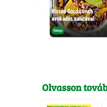
Rizses Good Lunch
avokádós salátával
Könnyű
Olvasson tová