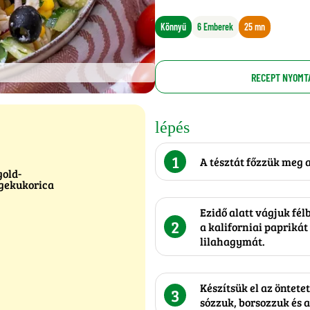
Könnyű
6 Emberek
25 mn
RECEPT NYOMT
lépés
1
A tésztát főzzük meg
old-
gekukorica
Ezidő alatt vágjuk fé
2
a kaliforniai paprikát
lilahagymát.
Készítsük el az öntetet
3
sózzuk, borsozzuk és a