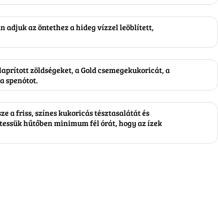
 adjuk az öntethez a hideg vízzel leöblített,
laprított zöldségeket, a Gold csemegekukoricát, a
 a spenótot.
e a friss, színes kukoricás tésztasalátát és
ntessük hűtőben minimum fél órát, hogy az ízek