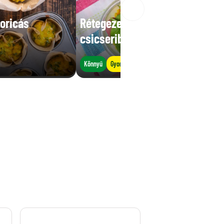
oricás
Rétegezett tonhalsaláta
csicseriborsóval
Könnyű
Gyors