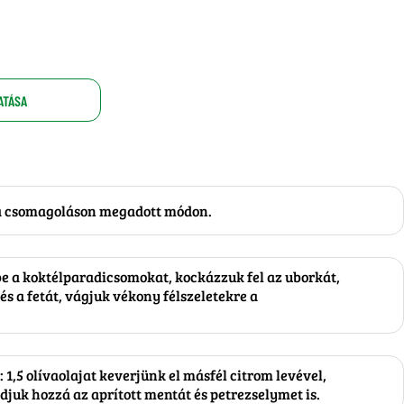
ATÁSA
 a csomagoláson megadott módon.
lbe a koktélparadicsomokat, kockázzuk fel az uborkát,
 és a fetát, vágjuk vékony félszeletekre a
: 1,5 olívaolajat keverjünk el másfél citrom levével,
djuk hozzá az aprított mentát és petrezselymet is.