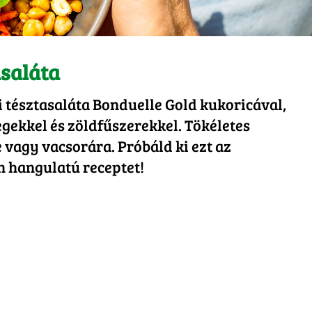
asaláta
 tésztasaláta Bonduelle Gold kukoricával,
dségekkel és zöldfűszerekkel. Tökéletes
 vagy vacsorára. Próbáld ki ezt az
n hangulatú receptet!