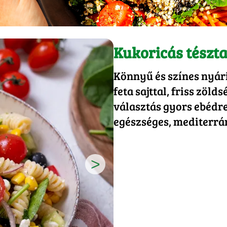
Kukoricás tészt
Könnyű és színes nyári
feta sajttal, friss zöl
választás gyors ebédre
egészséges, mediterrá
>