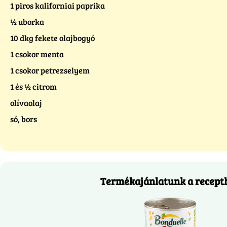
1 piros kaliforniai paprika
½ uborka
10 dkg fekete olajbogyó
1 csokor menta
1 csokor petrezselyem
1 és ½ citrom
olívaolaj
só, bors
Termékajánlatunk a recept