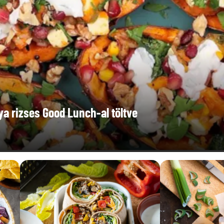
a rizses Good Lunch-al töltve