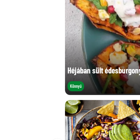
Héjában sült édesburgony
Könnyű