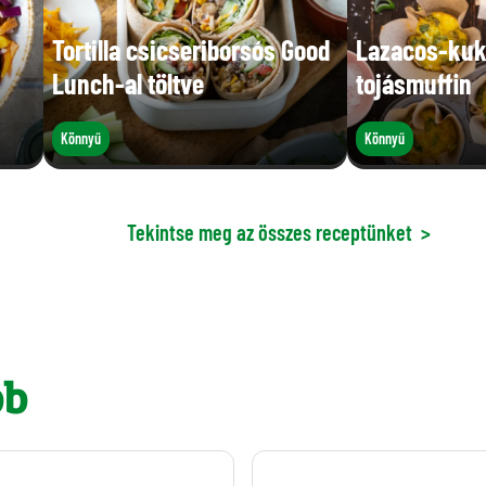
Tortilla csicseriborsós Good
Lazacos-kuk
Lunch-al töltve
tojásmuffin
Könnyű
Könnyű
Tekintse meg az összes receptünket
>
bb