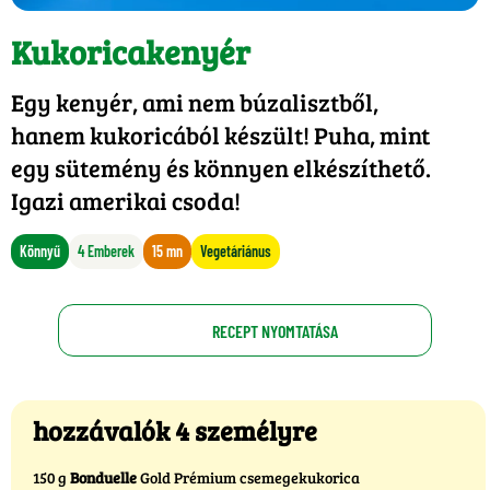
Kukoricakenyér
Egy kenyér, ami nem búzalisztből,
hanem kukoricából készült! Puha, mint
egy sütemény és könnyen elkészíthető.
Igazi amerikai csoda!
Könnyű
4 Emberek
15 mn
Vegetáriánus
RECEPT NYOMTATÁSA
hozzávalók 4 személyre
150 g
Bonduelle
Gold Prémium csemegekukorica