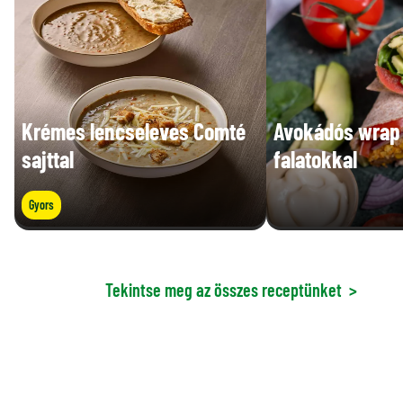
Krémes lencseleves Comté
Avokádós wrap 
sajttal
falatokkal
Gyors
Tekintse meg az összes receptünket
>