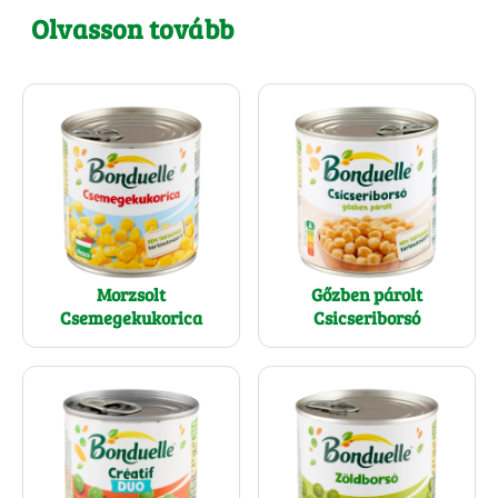
Olvasson tovább
Morzsolt
Gőzben párolt
Csemegekukorica
Csicseriborsó