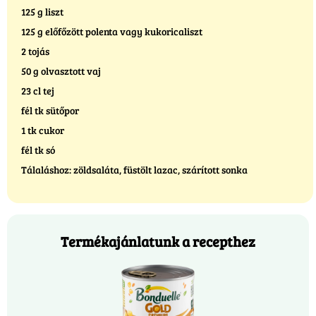
125 g liszt
125 g előfőzött polenta vagy kukoricaliszt
2 tojás
50 g olvasztott vaj
23 cl tej
fél tk sütőpor
1 tk cukor
fél tk só
Tálaláshoz: zöldsaláta, füstölt lazac, szárított sonka
Termékajánlatunk a recepthez