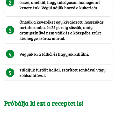
2
össze, anélkül, hogy túlságosan homogénné
kevernénk. Végül adjük hozzá a kukoricát.
Öntsük a keveréket egy kivajazott, hosszúkás
tortaformába, és 25 percig süssük, amíg
3
aranyszínűvé nem válik és a közepébe szúrt
kés hegye száraz marad.
4
Vegyük ki a tálból és hagyjuk kihűlni.
Tálaljuk füstölt hallal, szárított sonkával vagy
5
zöldsalátával.
Próbálja ki ezt a receptet is!