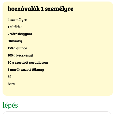
hozzávalók 1 személyre
4 személyre
1 sütőtök
2 vöröshagyma
Olivaolaj
150 g quinoa
100 g kecskesajt
50 g szárított paradicsom
1 marék zúzott tökmag
Só
Bors
lépés