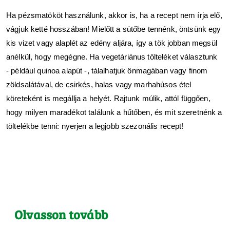
Ha pézsmatököt használunk, akkor is, ha a recept nem írja elő, 
vágjuk ketté hosszában! Mielőtt a sütőbe tennénk, öntsünk egy 
kis vizet vagy alaplét az edény aljára, így a tök jobban megsül 
anélkül, hogy megégne. Ha vegetáriánus tölteléket választunk  
- például quinoa alapút -, tálalhatjuk önmagában vagy finom 
zöldsalátával, de csirkés, halas vagy marhahúsos étel 
köreteként is megállja a helyét. Rajtunk múlik, attól függően, 
hogy milyen maradékot találunk a hűtőben, és mit szeretnénk a 
töltelékbe tenni: nyerjen a legjobb szezonális recept!
Olvasson tovább