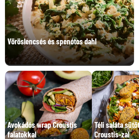
Vöröslencsés és spenótos dahl
Avokádós wrap Croustis
Téli saláta süt
falatokkal
Croustis-zal