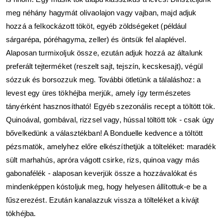
meg néhány hagymát olívaolajon vagy vajban, majd adjuk 
hozzá a felkockázott tököt, egyéb zöldségeket (például 
sárgarépa, póréhagyma, zeller) és öntsük fel alaplével. 
Alaposan turmixoljuk össze, ezután adjuk hozzá az általunk 
preferált tejterméket (reszelt sajt, tejszín, kecskesajt), végül 
sózzuk és borsozzuk meg. További ötletünk a tálaláshoz: a 
levest egy üres tökhéjba merjük, amely így természetes 
tányérként hasznosítható! Egyéb szezonális recept a töltött tök. 
Quinoával, gombával, rizzsel vagy, hússal töltött tök - csak úgy 
bővelkedünk a választékban! A Bonduelle kedvence a töltött 
pézsmatök, amelyhez előre elkészíthetjük a tölteléket: maradék 
sült marhahús, apróra vágott csirke, rizs, quinoa vagy más 
gabonafélék - alaposan keverjük össze a hozzávalókat és 
mindenképpen kóstoljuk meg, hogy helyesen állítottuk-e be a 
fűszerezést. Ezután kanalazzuk vissza a tölteléket a kivájt 
tökhéjba. 