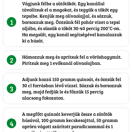
Vágjunk félbe a sütőtököt. Egy kanállal
távolítsuk el a magokat, és tegyük a tököt egy
tepsibe. Kenjük meg olívaolajjal, és sózzuk,
1
borsozzuk meg. Öntsünk fél pohár vizet a tepsi
aljába, és süssük a tököt 30-40 percig 200°C-on.
Ha megsült, egy kanál segítségével kanalazzuk
ki a húsát.
Hámozzuk meg és aprítsuk fel a vöröshagymát.
2
Pirítsuk meg 1 evőkanál olívaolajban.
Adjunk hozzá 150 gramm quinoát, és öntsük fel
30 cl forrásban lévő vízzel. Sózzuk és borsozzuk
3
meg, majd fedjük le és főzzük 15 percig
alacsony fokozaton.
A megfőtt quinoát keverjük össze a sütőtök
húsával, 100 gramm kecskesajttal, 50 gramm
4
apróra vágott szárított paradicsommal és 1