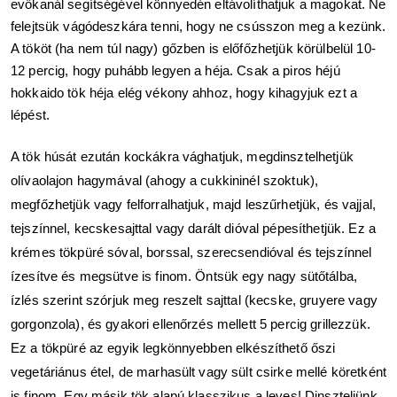
evőkanál segítségével könnyedén eltávolíthatjuk a magokat. Ne 
felejtsük vágódeszkára tenni, hogy ne csússzon meg a kezünk. 
A tököt (ha nem túl nagy) gőzben is előfőzhetjük körülbelül 10-
12 percig, hogy puhább legyen a héja. Csak a piros héjú 
hokkaido tök héja elég vékony ahhoz, hogy kihagyjuk ezt a 
lépést.
A tök húsát ezután kockákra vághatjuk, megdinsztelhetjük 
olívaolajon hagymával (ahogy a cukkininél szoktuk), 
megfőzhetjük vagy felforralhatjuk, majd leszűrhetjük, és vajjal, 
tejszínnel, kecskesajttal vagy darált dióval pépesíthetjük. Ez a 
krémes tökpüré sóval, borssal, szerecsendióval és tejszínnel 
ízesítve és megsütve is finom. Öntsük egy nagy sütőtálba, 
ízlés szerint szórjuk meg reszelt sajttal (kecske, gruyere vagy 
gorgonzola), és gyakori ellenőrzés mellett 5 percig grillezzük. 
Ez a tökpüré az egyik legkönnyebben elkészíthető őszi 
vegetáriánus étel, de marhasült vagy sült csirke mellé köretként 
is finom. Egy másik tök alapú klasszikus a leves! Dinszteljünk 