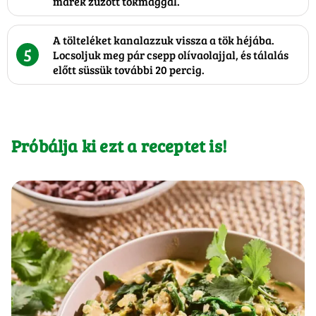
marék zúzott tökmaggal.
A tölteléket kanalazzuk vissza a tök héjába.
5
Locsoljuk meg pár csepp olívaolajjal, és tálalás
előtt süssük további 20 percig.
Próbálja ki ezt a receptet is!