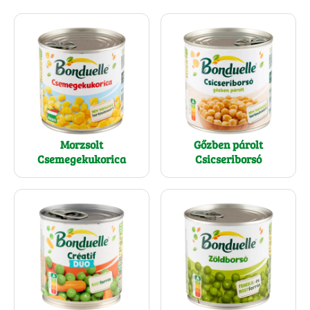
Morzsolt
Gőzben párolt
Csemegekukorica
Csicseriborsó