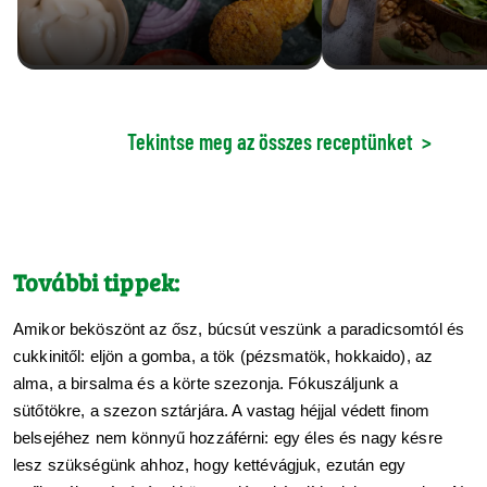
Tekintse meg az összes receptünket
>
További tippek:
Amikor beköszönt az ősz, búcsút veszünk a paradicsomtól és 
cukkinitől: eljön a gomba, a tök (pézsmatök, hokkaido), az 
alma, a birsalma és a körte szezonja. Fókuszáljunk a 
sütőtökre, a szezon sztárjára. A vastag héjjal védett finom 
belsejéhez nem könnyű hozzáférni: egy éles és nagy késre 
lesz szükségünk ahhoz, hogy kettévágjuk, ezután egy 