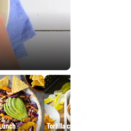
 Lunch
Tortilla csicseriborsós Good