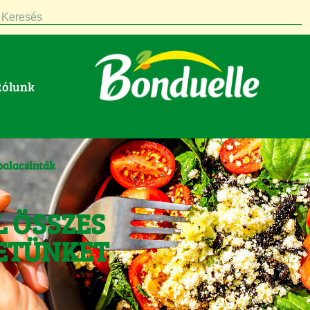
Keresés
Rólunk
palacsinták
L ÖSSZES
ETÜNKET