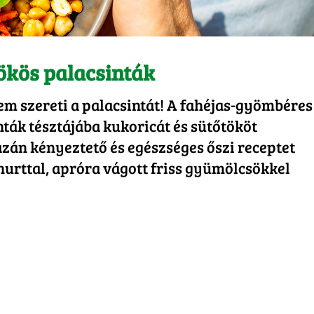
ökös palacsinták
nem szereti a palacsintát! A fahéjas-gyömbéres
nták tésztájába kukoricát és sütőtököt
zán kényeztető és egészséges őszi receptet
hurttal, apróra vágott friss gyümölcsökkel