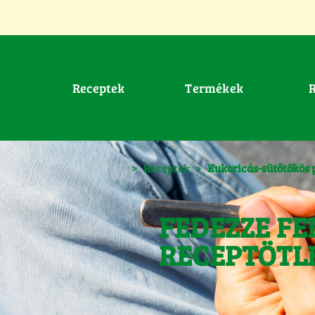
Receptek
Termékek
>
Receptek
>
Kukoricás-sütőtökös 
FEDEZZE FE
RECEPTÖTL