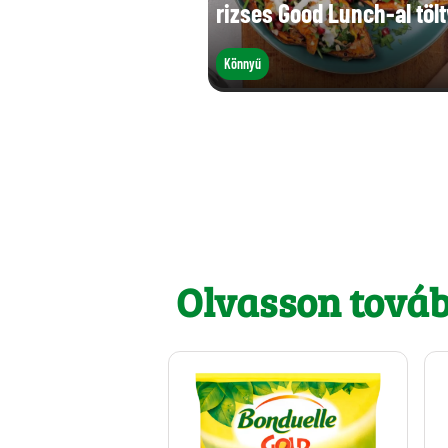
rizses Good Lunch-al töl
Könnyű
Olvasson tová