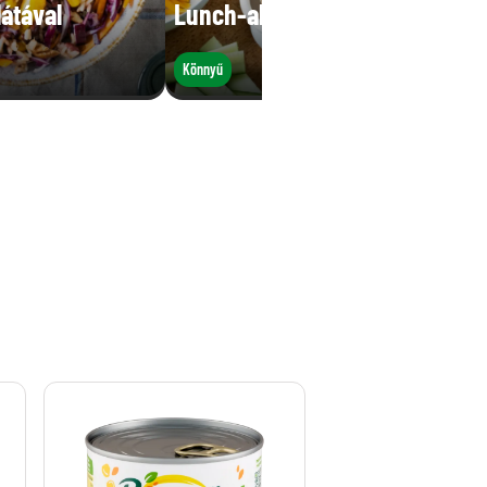
átával
Lunch-al töltve
Könnyű