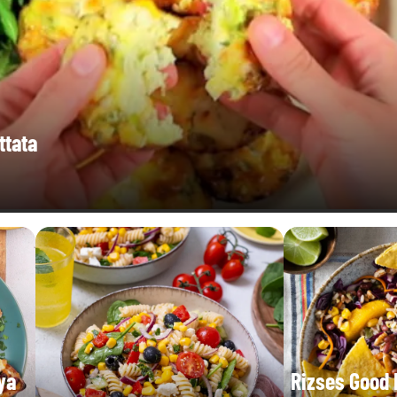
ttata
ya
Rizses Good