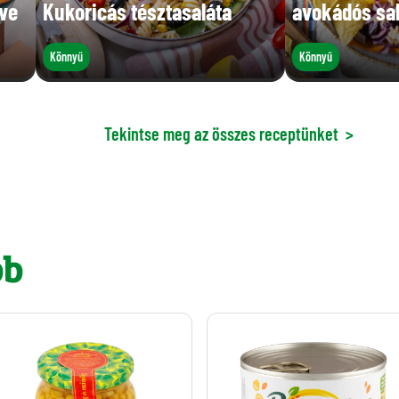
tve
Kukoricás tésztasaláta
avokádós sal
Könnyű
Könnyű
Tekintse meg az összes receptünket
>
bb