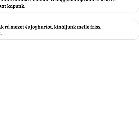
kat kapunk.
 rá mézet és joghurtot, kínáljunk mellé friss,
.