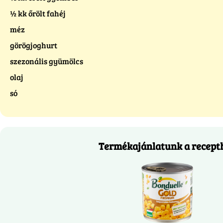
½ kk őrölt fahéj
méz
görögjoghurt
szezonális gyümölcs
olaj
só
Termékajánlatunk a recept