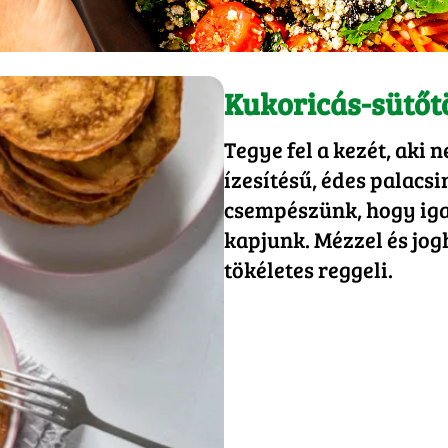
Kukoricás-sütőt
Tegye fel a kezét, aki 
ízesítésű, édes palacsi
csempészünk, hogy iga
kapjunk. Mézzel és jog
tökéletes reggeli.