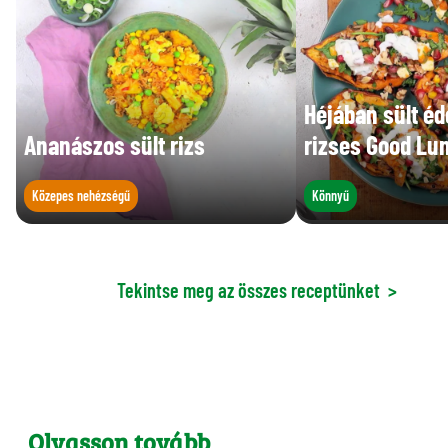
Héjában sült é
Ananászos sült rizs
rizses Good Lun
Közepes nehézségű
Könnyű
Tekintse meg az összes receptünket
>
Olvasson tovább