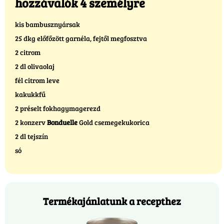
hozzávalók 4 személyre
kis bambusznyársak
25 dkg előfőzött garnéla, fejtől megfosztva
2 citrom
2 dl olivaolaj
fél citrom leve
kakukkfű
2 préselt fokhagymagerezd
2 konzerv
Bonduelle
Gold csemegekukorica
2 dl tejszín
só
Termékajánlatunk a recepthez