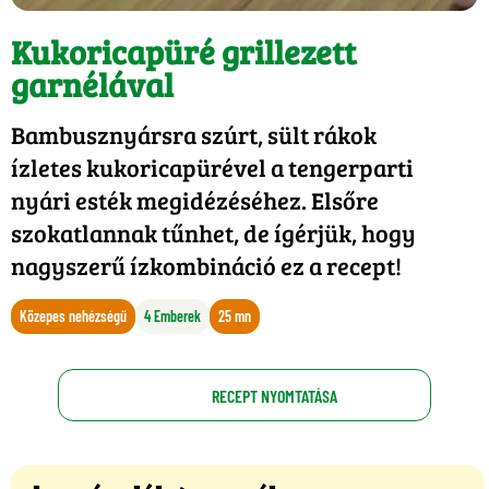
Kukoricapüré grillezett
garnélával
Bambusznyársra szúrt, sült rákok
ízletes kukoricapürével a tengerparti
nyári esték megidézéséhez. Elsőre
szokatlannak tűnhet, de ígérjük, hogy
nagyszerű ízkombináció ez a recept!
Közepes nehézségű
4 Emberek
25 mn
RECEPT NYOMTATÁSA