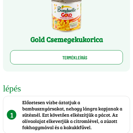
Gold Csemegekukorica
TERMÉKLEÍRÁS
lépés
Előzetesen vízbe áztatjuk a
bambusznyársakat, nehogy lángra kapjanak a
1
sütésnél. Ezt követően elkészítjük a pácot. Az
olívaolajat elkeverjük a citromlével, a zúzott
fokhagymával és a kakukkfűvel.