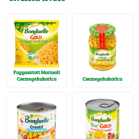
Fagyasztott Morzsolt
Csemegekukorica
Csemegekukorica