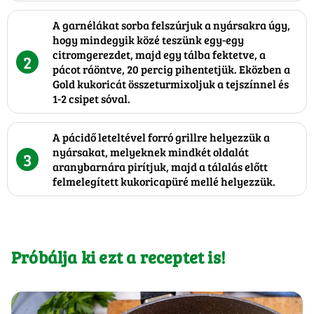
A garnélákat sorba felszúrjuk a nyársakra úgy,
hogy mindegyik közé teszünk egy-egy
citromgerezdet, majd egy tálba fektetve, a
2
pácot ráöntve, 20 percig pihentetjük. Eközben a
Gold kukoricát összeturmixoljuk a tejszínnel és
1-2 csipet sóval.
A pácidő leteltével forró grillre helyezzük a
nyársakat, melyeknek mindkét oldalát
3
aranybarnára pirítjuk, majd a tálalás előtt
felmelegített kukoricapüré mellé helyezzük.
Próbálja ki ezt a receptet is!