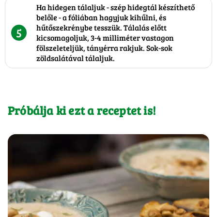
Ha hidegen tálaljuk - szép hidegtál készíthető
belőle - a fóliában hagyjuk kihűlni, és
hűtőszekrénybe tesszük. Tálalás előtt
5
kicsomagoljuk, 3-4 milliméter vastagon
fölszeleteljük, tányérra rakjuk. Sok-sok
zöldsalátával tálaljuk.
Próbálja ki ezt a receptet is!