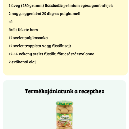
1 üveg (280 gramm)
Bonduelle
prémium egész gombafejek
2 nagy, egyenként 25 dkg-os pulykamell
só
őrölt fekete bors
12 szelet pulykasonka
12 szelet trappista vagy füstölt sajt
12-14 vékony szelet füstölt, főtt császárszalonna
2 evőkanál olaj
Termékajánlatunk a recepthez