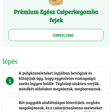
Prémium Egész Csiperkegomba
fejek
TERMÉKLEÍRÁS
lépés
A pulykaszeleteket lapjában bevágjuk és
kihajtjuk úgy, hogy egyenletes vastagságú
1
szelet legyen belőle. Téglalap alakúra verjük,
mindkét oldalukat megsózzuk, megborsozzuk.
Két nagyobb alufólialapot kiterítünk, enyhén
megolajozzuk, és a császárszalonna szeleteket