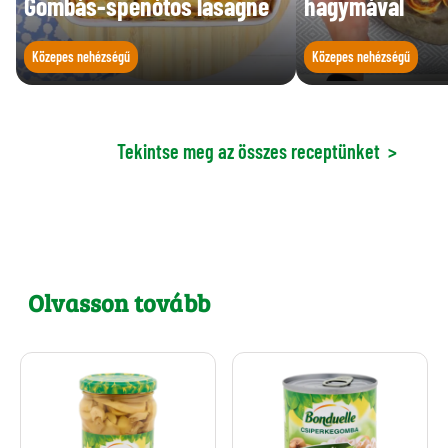
Gombás-spenótos lasagne
hagymával
Közepes nehézségű
Közepes nehézségű
Tekintse meg az összes receptünket
>
Olvasson tovább