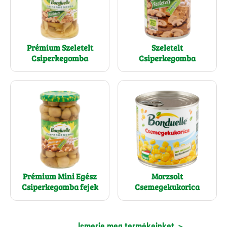
Prémium Szeletelt
Szeletelt
Csiperkegomba
Csiperkegomba
Prémium Mini Egész
Morzsolt
Csiperkegomba fejek
Csemegekukorica
Ismerje meg termékeinket
>