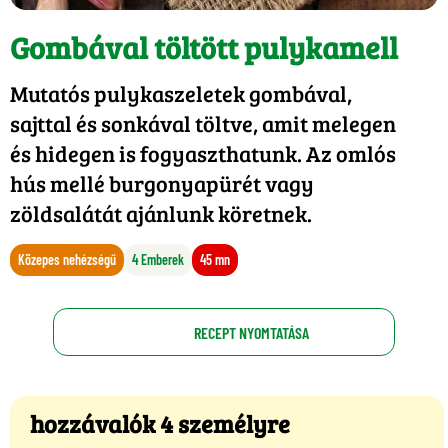
Gombával töltött pulykamell
Mutatós pulykaszeletek gombával,
sajttal és sonkával töltve, amit melegen
és hidegen is fogyaszthatunk. Az omlós
hús mellé burgonyapürét vagy
zöldsalátát ajánlunk köretnek.
Közepes nehézségű
4 Emberek
45 mn
RECEPT NYOMTATÁSA
hozzávalók 4 személyre