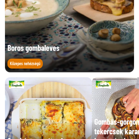
Boros gombaleves
Közepes nehézségű
Gombás-gorgon
tekercsek karam