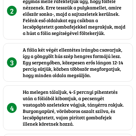
egymás mellé ráfektetjük úgy, hogy fölfelé
nézzenek. Erre tesszük a pulykamellet, amire
2
először sonka-, majd a sajtszeletek kerülnek.
Felénk eső oldalukat egy csíkban a
lecsöpögtetett gombafejekkel megrakjuk, majd
a húst a fólia segítségével föltekerjük.
A fólia két végét ellentétes irányba csavarjuk,
így a göngyölt hús szép hengres formájú lesz.
3
Egy serpenyőben, közepesen erős lángon 12-14
percig sütjük, közben többször megforgatjuk,
hogy minden oldala megsüljön.
Ha melegen tálaljuk, 4-5 percnyi pihentetés
után a fóliából kibontjuk, a pecsenyét
vastagabb szeletekre vágjuk, tányérra rakjuk.
4
Burgonyapüré, vörösboros aszalt szilva, és
lecsöpögtetett, vajon pirított gombafejek
illenek köretnek hozzá.