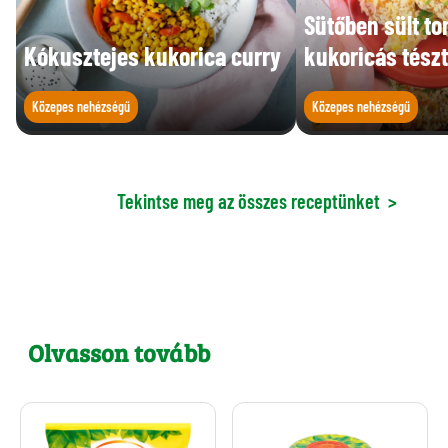
Sütőben sült to
Kókusztejes kukorica curry
kukoricás tész
Közepes nehézségű
Közepes nehézségű
Tekintse meg az összes receptünket
>
Olvasson tovább