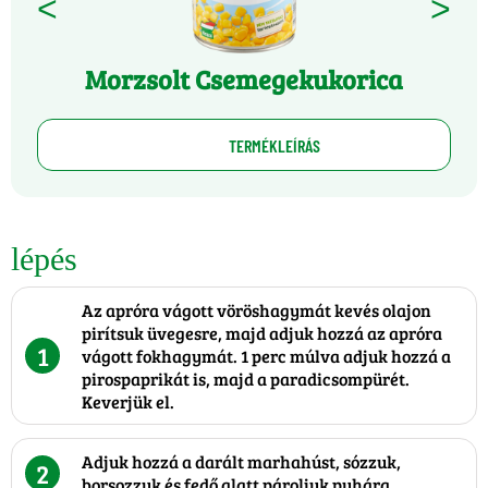
<
>
Morzsolt Csemegekukorica
TERMÉKLEÍRÁS
lépés
Az apróra vágott vöröshagymát kevés olajon
pirítsuk üvegesre, majd adjuk hozzá az apróra
1
vágott fokhagymát. 1 perc múlva adjuk hozzá a
pirospaprikát is, majd a paradicsompürét.
Keverjük el.
Adjuk hozzá a darált marhahúst, sózzuk,
2
borsozzuk és fedő alatt pároljuk puhára.