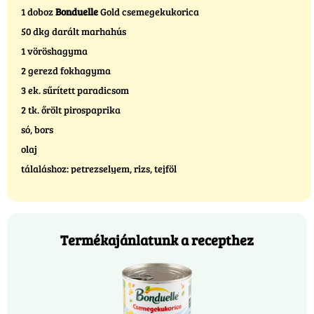
1 doboz
Bonduelle
Gold csemegekukorica
50 dkg darált marhahús
1 vöröshagyma
2 gerezd fokhagyma
3 ek. sűrített paradicsom
2 tk. őrölt pirospaprika
só, bors
olaj
tálaláshoz: petrezselyem, rizs, tejföl
Termékajánlatunk a recepthez