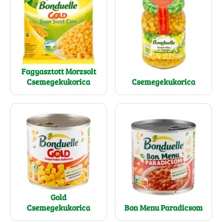
Fagyasztott Morzsolt
Csemegekukorica
Csemegekukorica
Gold
Csemegekukorica
Bon Menu Paradicsom