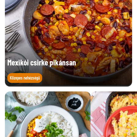
Mexikói csirke pikánsan
Közepes nehézségű