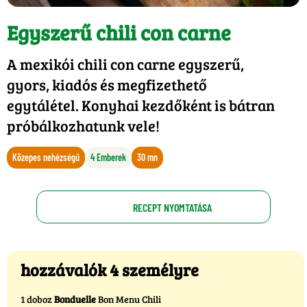
Egyszerű chili con carne
A mexikói chili con carne egyszerű,
gyors, kiadós és megfizethető
egytálétel. Konyhai kezdőként is bátran
próbálkozhatunk vele!
Közepes nehézségű
4 Emberek
30 mn
RECEPT NYOMTATÁSA
hozzávalók 4 személyre
1 doboz
Bonduelle
Bon Menu Chili