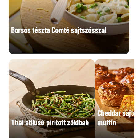
Borsós tészta Comté sajtszósszal
Cheddar sajto
Thai stílusú pirított zöldbab
muffin