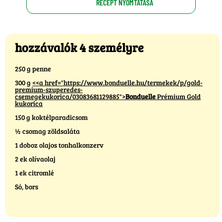
RECEPT NYOMTATÁSA
hozzávalók 4 személyre
250 g penne
300 g
<<a href="https://www.bonduelle.hu/termekek/p/gold-
premium-szuperedes-
csemegekukorica/03083681129885">
Bonduelle
Prémium Gold
kukorica
150 g koktélparadicsom
½ csomag zöldsaláta
1 doboz olajos tonhalkonzerv
2 ek olívaolaj
1 ek citromlé
Só, bors