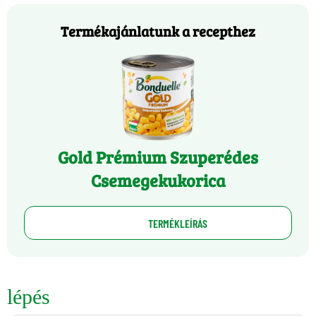
Termékajánlatunk a recepthez
Gold Prémium Szuperédes
Csemegekukorica
TERMÉKLEÍRÁS
lépés