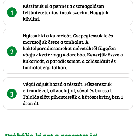
Készítsük el a pennét a csomagoláson
1
feltüntetett utasítások szerint. Hagyjuk
kihűlni.
Nyissuk ki a kukoricát. Csepegtessük le és
morzsoljuk össze a tonhalat. A
koktélparadicsomokat méretüktől függően
2
vágjuk ketté vagy 4 darabba. Keverjük össze a
kukoricát, a paradicsomot, a zöldsalátát és
tonhalat egy tálban.
Végül adjuk hozzá a tésztát. Fűszerezzük
citromlével, olívaolajjal, sóval és borssal.
3
Tálalás előtt pihentessük a hűtőszekrényben 1
órán át.
Próbálja ki ezt a receptet is!