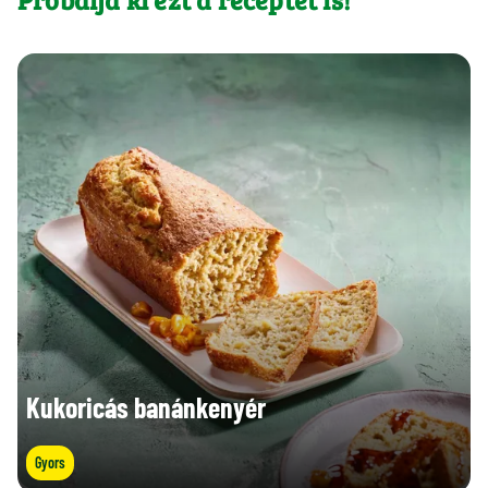
Kukoricás banánkenyér
Gyors