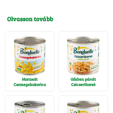
Olvasson tovább
Morzsolt
Gőzben párolt
Csemegekukorica
Csicseriborsó