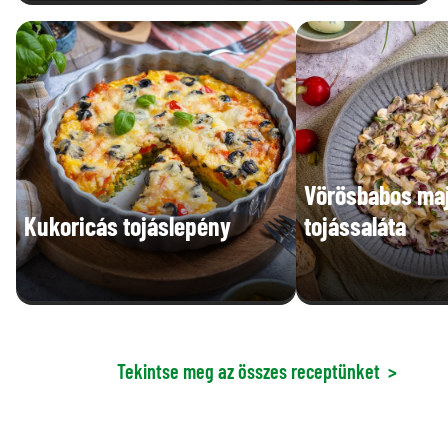
Vörösbabos ma
Kukoricás tojáslepény
tojássaláta
Tekintse meg az összes receptünket
>