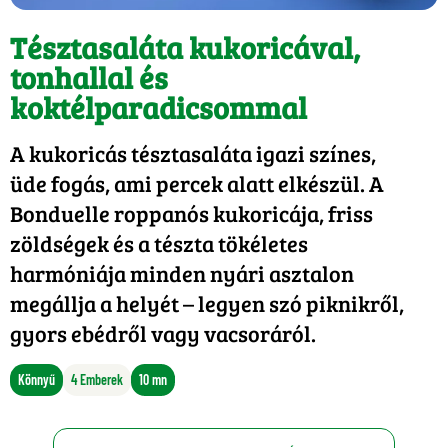
Tésztasaláta kukoricával,
tonhallal és
koktélparadicsommal
A kukoricás tésztasaláta igazi színes,
üde fogás, ami percek alatt elkészül. A
Bonduelle roppanós kukoricája, friss
zöldségek és a tészta tökéletes
harmóniája minden nyári asztalon
megállja a helyét – legyen szó piknikről,
gyors ebédről vagy vacsoráról.
Könnyű
4 Emberek
10 mn