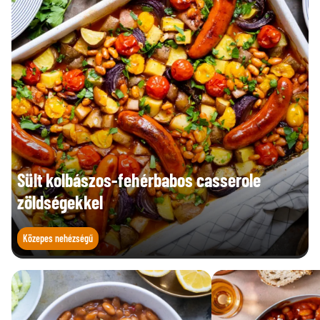
Sült kolbászos-fehérbabos casserole
zöldségekkel
Közepes nehézségű