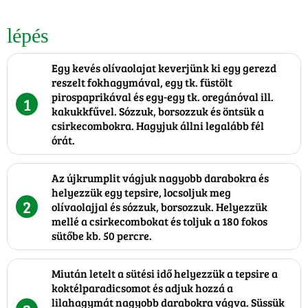
lépés
Egy kevés olívaolajat keverjünk ki egy gerezd
reszelt fokhagymával, egy tk. füstölt
pirospaprikával és egy-egy tk. oregánóval ill.
1
kakukkfűvel. Sózzuk, borsozzuk és öntsük a
csirkecombokra. Hagyjuk állni legalább fél
órát.
Az újkrumplit vágjuk nagyobb darabokra és
helyezzük egy tepsire, locsoljuk meg
2
olívaolajjal és sózzuk, borsozzuk. Helyezzük
mellé a csirkecombokat és toljuk a 180 fokos
sütőbe kb. 50 percre.
Miután letelt a sütési idő helyezzük a tepsire a
koktélparadicsomot és adjuk hozzá a
lilahagymát nagyobb darabokra vágva. Süssük