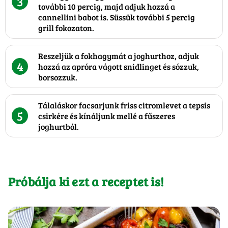
3
további 10 percig, majd adjuk hozzá a
cannellini babot is. Süssük további 5 percig
grill fokozaton.
Reszeljük a fokhagymát a joghurthoz, adjuk
4
hozzá az apróra vágott snidlinget és sózzuk,
borsozzuk.
Tálaláskor facsarjunk friss citromlevet a tepsis
5
csirkére és kínáljunk mellé a fűszeres
joghurtból.
Próbálja ki ezt a receptet is!