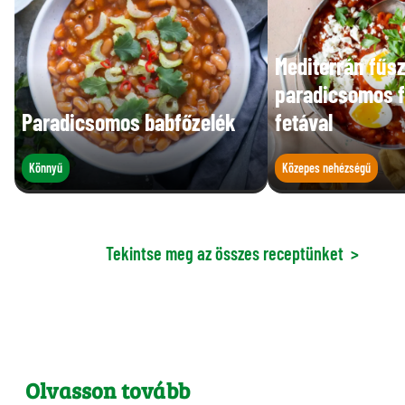
Mediterrán fűs
paradicsomos 
Paradicsomos babfőzelék
fetával
Könnyű
Közepes nehézségű
Tekintse meg az összes receptünket
>
Olvasson tovább