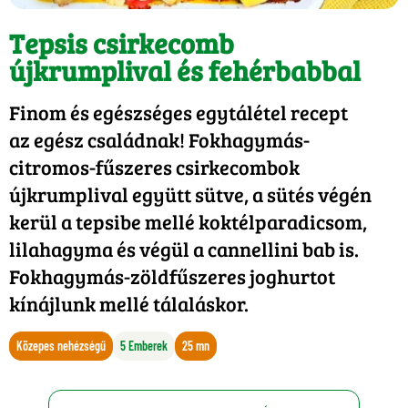
Tepsis csirkecomb
újkrumplival és fehérbabbal
Finom és egészséges egytálétel recept
az egész családnak! Fokhagymás-
citromos-fűszeres csirkecombok
újkrumplival együtt sütve, a sütés végén
kerül a tepsibe mellé koktélparadicsom,
lilahagyma és végül a cannellini bab is.
Fokhagymás-zöldfűszeres joghurtot
kínájlunk mellé tálaláskor.
Közepes nehézségű
5 Emberek
25 mn