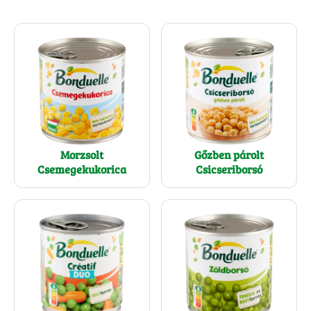
Morzsolt
Gőzben párolt
Csemegekukorica
Csicseriborsó