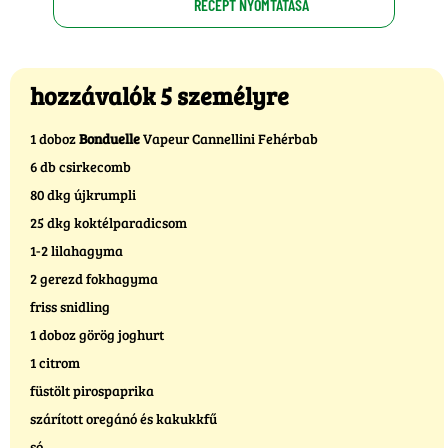
RECEPT NYOMTATÁSA
hozzávalók 5 személyre
1 doboz
Bonduelle
Vapeur Cannellini Fehérbab
6 db csirkecomb
80 dkg újkrumpli
25 dkg koktélparadicsom
1-2 lilahagyma
2 gerezd fokhagyma
friss snidling
1 doboz görög joghurt
1 citrom
füstölt pirospaprika
szárított oregánó és kakukkfű
só