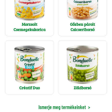
Morzsolt
Gőzben párolt
Csemegekukorica
Csicseriborsó
Créatif Duo
Zöldborsó
Ismerje meg termékeinket
>