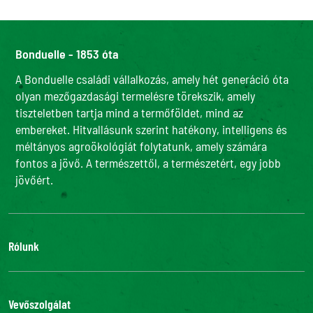
Bonduelle - 1853 óta
A Bonduelle családi vállalkozás, amely hét generáció óta
olyan mezőgazdasági termelésre törekszik, amely
tiszteletben tartja mind a termőföldet, mind az
embereket. Hitvallásunk szerint hatékony, intelligens és
méltányos agroökológiát folytatunk, amely számára
fontos a jövő. A természettől, a természetért, egy jobb
jövőért.
Rólunk
Adatvédelmi szabályzatunk
Bonduelle Food Service
Vevőszolgálat
Csatlakozz hozzánk