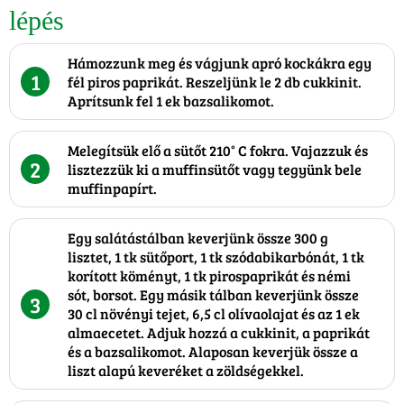
lépés
Hámozzunk meg és vágjunk apró kockákra egy
1
fél piros paprikát. Reszeljünk le 2 db cukkinit.
Aprítsunk fel 1 ek bazsalikomot.
Melegítsük elő a sütőt 210° C fokra. Vajazzuk és
2
lisztezzük ki a muffinsütőt vagy tegyünk bele
muffinpapírt.
Egy salátástálban keverjünk össze 300 g
lisztet, 1 tk sütőport, 1 tk szódabikarbónát, 1 tk
korított köményt, 1 tk pirospaprikát és némi
sót, borsot. Egy másik tálban keverjünk össze
3
30 cl növényi tejet, 6,5 cl olívaolajat és az 1 ek
almaecetet. Adjuk hozzá a cukkinit, a paprikát
és a bazsalikomot. Alaposan keverjük össze a
liszt alapú keveréket a zöldségekkel.