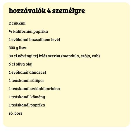
hozzávalók 4 személyre
2 cukkini
½ kaliforniai paprika
1 evőkanál bazsalikom levél
300 g liszt
30 cl növényi tej ízlés szerint (mandula, szója, zab)
5 cl olíva olaj
1 evőkanál almaecet
1 teáskanál sütőpor
1 teáskanál szódabikarbóna
1 teáskanál kömény
1 teáskanál paprika
só, bors