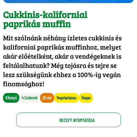
Cukkinis-kaliforniai
paprikás muffin
Mit szólnánk néhány ízletes cukkinis és
kaliforniai paprikás muffinhoz, melyet
akár előételként, akár a vendégeknek is
feltálalhatunk? Még tojásra és tejre se
lesz szükségünk ehhez a 100%-ig vegán
finomsághoz!
Könnyű
4 Emberek
20 mn
Vegetáriánus
Vegán
RECEPT NYOMTATÁSA