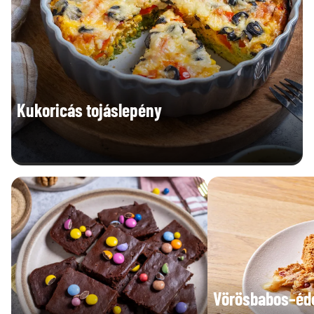
Kukoricás tojáslepény
Vörösbabos–éd