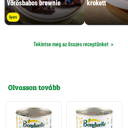
Vörösbabos brownie
krokett
Gyors
Tekintse meg az összes receptünket
>
Olvasson tovább