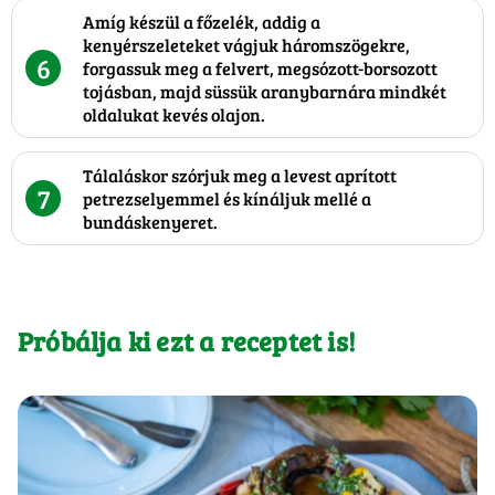
Amíg készül a főzelék, addig a
kenyérszeleteket vágjuk háromszögekre,
6
forgassuk meg a felvert, megsózott-borsozott
tojásban, majd süssük aranybarnára mindkét
oldalukat kevés olajon.
Tálaláskor szórjuk meg a levest aprított
7
petrezselyemmel és kínáljuk mellé a
bundáskenyeret.
Próbálja ki ezt a receptet is!