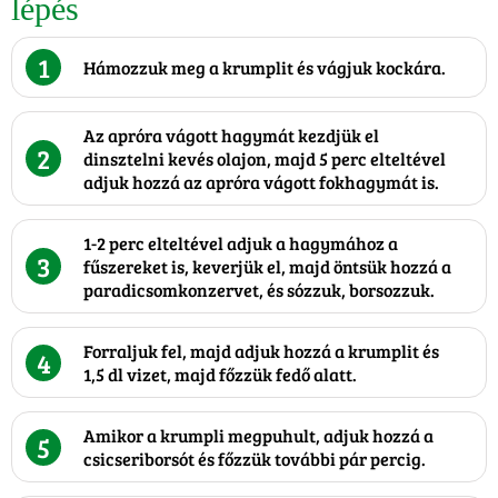
lépés
1
Hámozzuk meg a krumplit és vágjuk kockára.
Az apróra vágott hagymát kezdjük el
2
dinsztelni kevés olajon, majd 5 perc elteltével
adjuk hozzá az apróra vágott fokhagymát is.
1-2 perc elteltével adjuk a hagymához a
3
fűszereket is, keverjük el, majd öntsük hozzá a
paradicsomkonzervet, és sózzuk, borsozzuk.
Forraljuk fel, majd adjuk hozzá a krumplit és
4
1,5 dl vizet, majd főzzük fedő alatt.
Amikor a krumpli megpuhult, adjuk hozzá a
5
csicseriborsót és főzzük további pár percig.