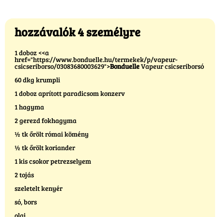
hozzávalók 4 személyre
1 doboz <<a
href="https://www.bonduelle.hu/termekek/p/vapeur-
csicseriborso/03083680003629">
Bonduelle
Vapeur csicseriborsó
60 dkg krumpli
1 doboz aprított paradicsom konzerv
1 hagyma
2 gerezd fokhagyma
½ tk őrölt római kömény
½ tk őrölt koriander
1 kis csokor petrezselyem
2 tojás
szeletelt kenyér
só, bors
olaj