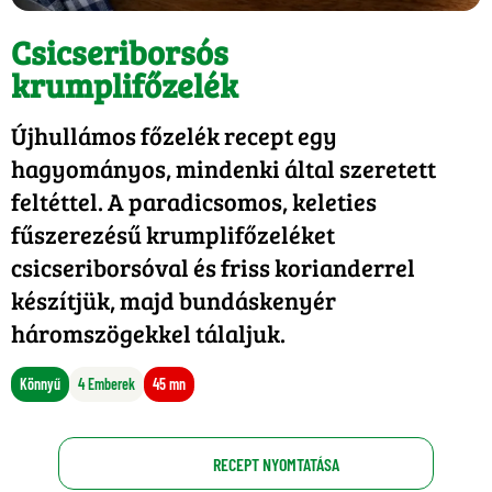
Csicseriborsós
krumplifőzelék
Újhullámos főzelék recept egy
hagyományos, mindenki által szeretett
feltéttel. A paradicsomos, keleties
fűszerezésű krumplifőzeléket
csicseriborsóval és friss korianderrel
készítjük, majd bundáskenyér
háromszögekkel tálaljuk.
Könnyű
4 Emberek
45 mn
RECEPT NYOMTATÁSA