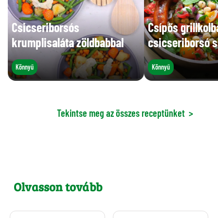
Csicseriborsós
Csípős grillkol
krumplisaláta zöldbabbal
csicseriborsó s
Könnyű
Könnyű
Tekintse meg az összes receptünket
>
Olvasson tovább