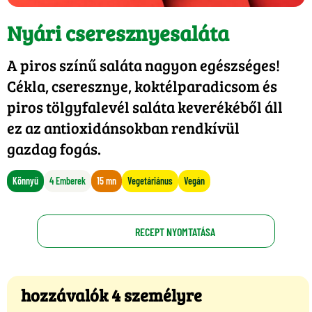
Nyári cseresznyesaláta
A piros színű saláta nagyon egészséges!
Cékla, cseresznye, koktélparadicsom és
piros tölgyfalevél saláta keverékéből áll
ez az antioxidánsokban rendkívül
gazdag fogás.
Könnyű
4 Emberek
15 mn
Vegetáriánus
Vegán
RECEPT NYOMTATÁSA
hozzávalók 4 személyre