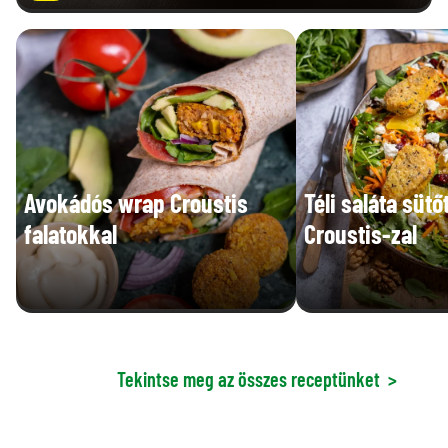
Avokádós wrap Croustis
Téli saláta süt
falatokkal
Croustis-zal
Tekintse meg az összes receptünket
>