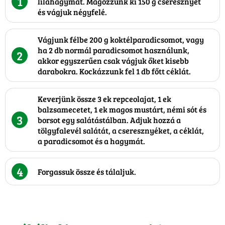
1
lilahagymát. Magozzunk ki 150 g cseresznyét
és vágjuk négyfelé.
Vágjunk félbe 200 g koktélparadicsomot, vagy
ha 2 db normál paradicsomot használunk,
2
akkor egyszerűen csak vágjuk őket kisebb
darabokra. Kockázzunk fel 1 db főtt céklát.
Keverjünk össze 3 ek repceolajat, 1 ek
balzsamecetet, 1 ek magos mustárt, némi sót és
3
borsot egy salátástálban. Adjuk hozzá a
tölgyfalevél salátát, a cseresznyéket, a céklát,
a paradicsomot és a hagymát.
4
Forgassuk össze és tálaljuk.