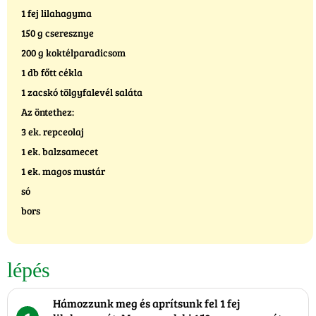
1 fej lilahagyma
150 g cseresznye
200 g koktélparadicsom
1 db főtt cékla
1 zacskó tölgyfalevél saláta
Az öntethez:
3 ek. repceolaj
1 ek. balzsamecet
1 ek. magos mustár
só
bors
lépés
Hámozzunk meg és aprítsunk fel 1 fej