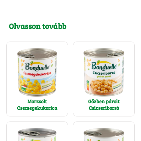
Olvasson tovább
Morzsolt
Gőzben párolt
Csemegekukorica
Csicseriborsó