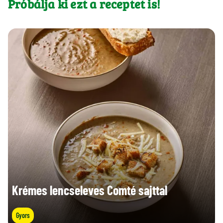
Próbálja ki ezt a receptet is!
Krémes lencseleves Comté sajttal
Gyors