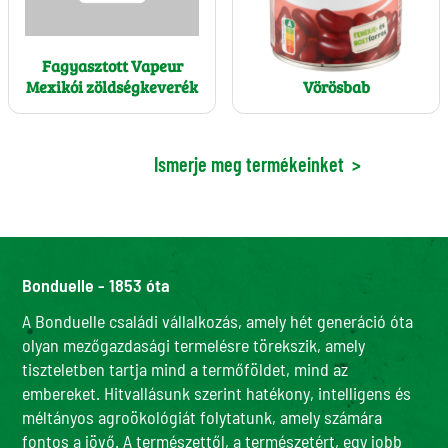
Fagyasztott Vapeur
Mexikói zöldségkeverék
Vörösbab
Ismerje meg termékeinket
>
Bonduelle - 1853 óta
A Bonduelle családi vállalkozás, amely hét generáció óta
olyan mezőgazdasági termelésre törekszik, amely
tiszteletben tartja mind a termőföldet, mind az
embereket. Hitvallásunk szerint hatékony, intelligens és
méltányos agroökológiát folytatunk, amely számára
fontos a jövő. A természettől, a természetért, egy jobb