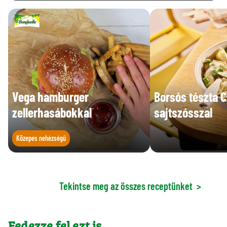
Vega hamburger
Borsós tészta 
zellerhasábokkal
sajtszósszal
Közepes nehézségű
Tekintse meg az összes receptünket
>
Fedezze fel ezt is...