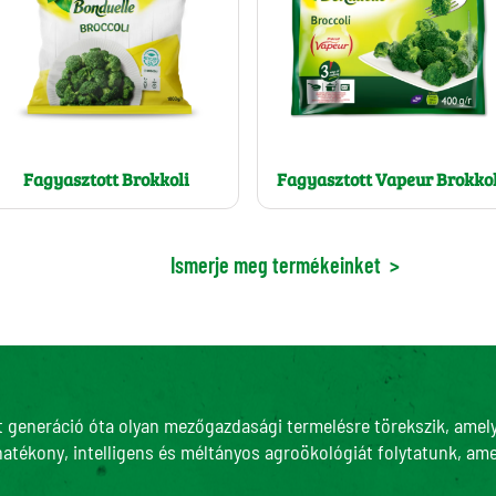
Fagyasztott Brokkoli
Fagyasztott Vapeur Brokkol
Ismerje meg termékeinket
>
t generáció óta olyan mezőgazdasági termelésre törekszik, amely 
hatékony, intelligens és méltányos agroökológiát folytatunk, ame