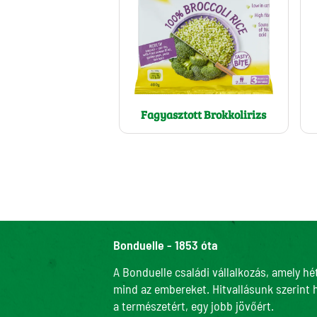
Fehérje (g)
Só (g)
Fagyasztott Brokkolirizs
Bonduelle - 1853 óta
A Bonduelle családi vállalkozás, amely hé
mind az embereket. Hitvallásunk szerint 
a természetért, egy jobb jövőért.