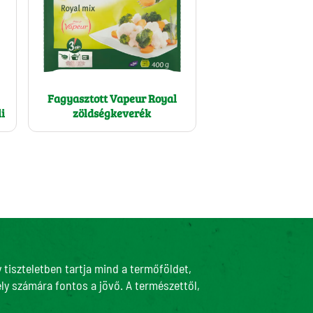
4,7 g
0,83 g
Fagyasztott Vapeur Royal
i
zöldségkeverék
tiszteletben tartja mind a termőföldet,
ly számára fontos a jövő. A természettől,