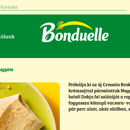
Keresés
Rólunk
Nuggets
Próbálja ki az új Croustis Br
krémsajttal párosítottuk Nug
belső! Dobja fel salátáját a 
fogyassza könnyű vacsora- va
pár perc alatt, akár sütőben,