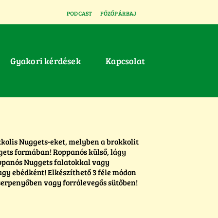
PODCAST
FŐZŐPÁRBAJ
Gyakori kérdések
Kapcsolat
okkolis Nuggets-eket, melyben a brokkolit
gets formában! Roppanós külső, lágy
roppanós Nuggets falatokkal vagy
gy ebédként! Elkészíthető 3 féle módon
 serpenyőben vagy forrólevegős sütőben!