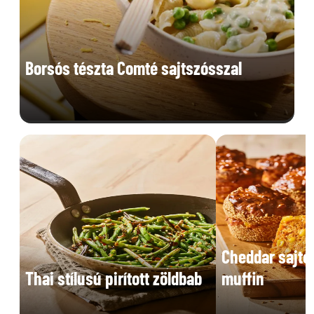
Borsós tészta Comté sajtszósszal
Cheddar sajto
Thai stílusú pirított zöldbab
muffin