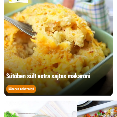
Fehérje (g)
1,5 g
Só (g)
0,08 g
Sütőben sült extra sajtos makaróni
Közepes nehézségű