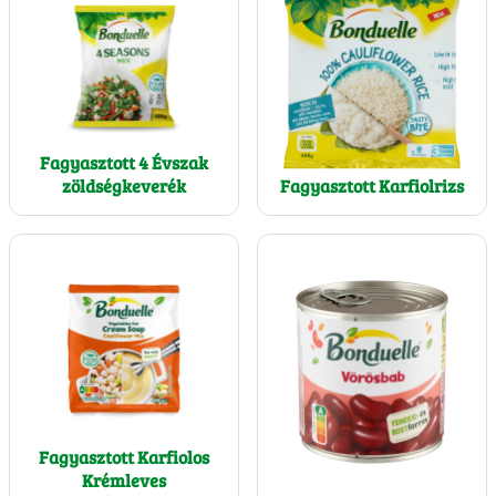
Fagyasztott 4 Évszak
zöldségkeverék
Fagyasztott Karfiolrizs
Fagyasztott Karfiolos
Krémleves