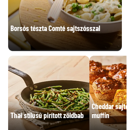
Borsós tészta Comté sajtszósszal
Cheddar sajto
Thai stílusú pirított zöldbab
muffin