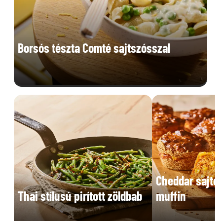
Borsós tészta Comté sajtszósszal
Cheddar sajto
Thai stílusú pirított zöldbab
muffin