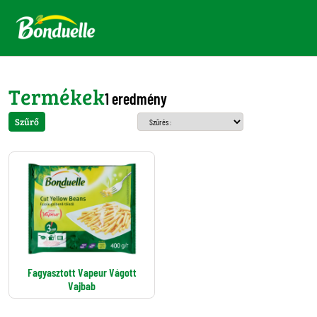
Termékek
1 eredmény
Szűrő
Fagyasztott Vapeur Vágott
Vajbab