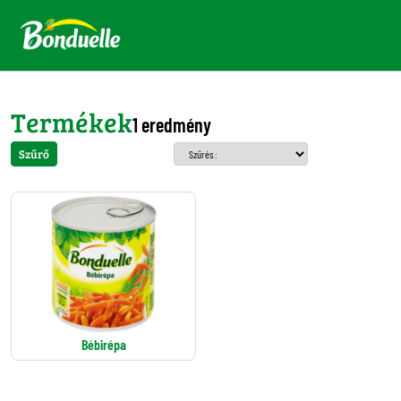
Termékek
1 eredmény
Szűrő
Bébirépa