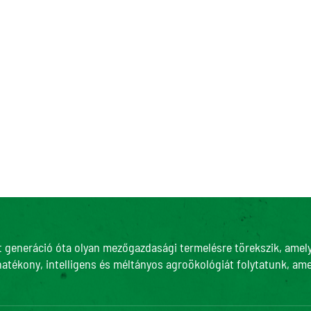
t generáció óta olyan mezőgazdasági termelésre törekszik, amely 
hatékony, intelligens és méltányos agroökológiát folytatunk, ame