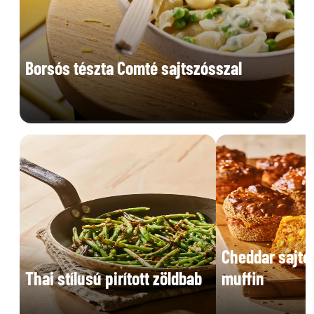
Borsós tészta Comté sajtszósszal
Cheddar sajto
Thai stílusú pirított zöldbab
muffin