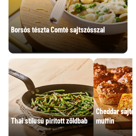
Borsós tészta Comté sajtszósszal
Cheddar sajto
Thai stílusú pirított zöldbab
muffin