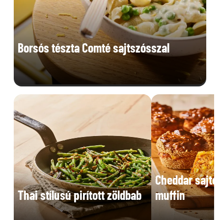
Borsós tészta Comté sajtszósszal
Cheddar sajto
Thai stílusú pirított zöldbab
muffin